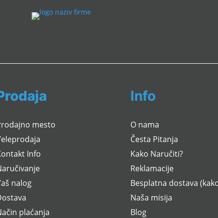
Prodaja
Info
Prodajno mesto
O nama
Veleprodaja
Česta Pitanja
ontakt Info
Kako Naručiti?
Naručivanje
Reklamacije
Vaš nalog
Besplatna dostava (kako
Dostava
Naša misija
ačin plaćanja
Blog