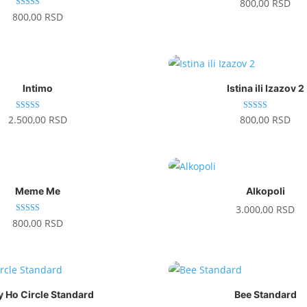
800,00
RSD
Ocenjeno sa
800,00
RSD
5.00
od 5
Intimo
Istina ili Izazov 2
Ocenjeno sa
Ocenjeno sa
2.500,00
RSD
800,00
RSD
5.00
5.00
od 5
od 5
Meme Me
Alkopoli
3.000,00
RSD
Ocenje
800,00
RSD
no sa
3.00
od 5
ly Ho Circle Standard
Bee Standard