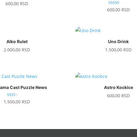
600,00
RSD
Ocenjeno sa
600,00
RSD
5.00
od 5
Alko Rulet
Uno Drink
2.000,00
RSD
1.500,00
RSD
ama Cast Puzzle News
Astro Kockice
600,00
RSD
Ocen
1.500,00
RSD
jeno
sa
2.00
od 5