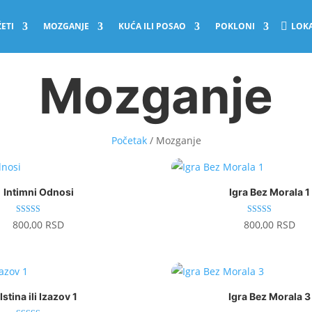
ETI
MOZGANJE
KUĆA ILI POSAO
POKLONI
LOKA
Mozganje
Početak
/ Mozganje
Intimni Odnosi
Igra Bez Morala 1
Ocenjeno sa
Ocenjeno sa
800,00
RSD
800,00
RSD
5.00
5.00
od 5
od 5
Istina ili Izazov 1
Igra Bez Morala 3