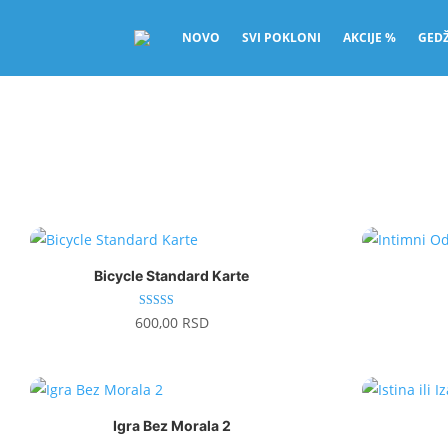
NOVO
SVI POKLONI
AKCIJE %
GEDŽ
Bicycle Standard Karte
Ocenjeno sa
600,00
RSD
4.93
od 5
Igra Bez Morala 2