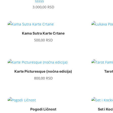
Ocenjeno sa
3.000,00
RSD
5.00
od 5
Kama Sutra Karte Crtane
500,00
RSD
Karte Picturesque (noćna edicija)
Tarot
800,00
RSD
Pogodi Ličnost
Set i Ko