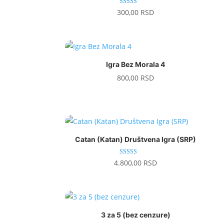
Ocenjeno sa
300,00
RSD
5.00
od 5
Igra Bez Morala 4
800,00
RSD
Catan (Katan) Društvena Igra (SRP)
Ocenjeno sa
4.800,00
RSD
5.00
od 5
3 za 5 (bez cenzure)