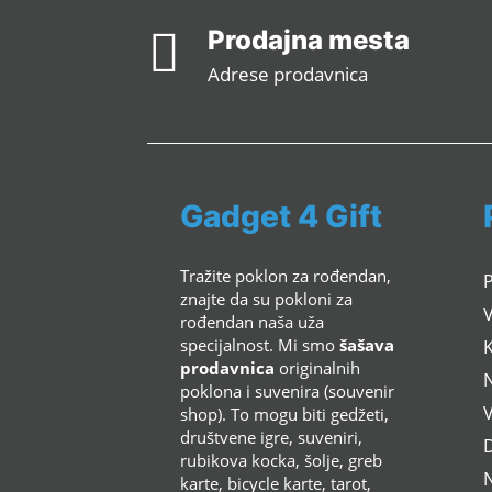

Prodajna mesta
Adrese prodavnica
Gadget 4 Gift
Tražite poklon za rođendan,
znajte da su pokloni za
rođendan naša uža
specijalnost. Mi smo
šašava
K
prodavnica
originalnih
poklona i suvenira (souvenir
shop). To mogu biti gedžeti,
društvene igre, suveniri,
rubikova kocka, šolje, greb
N
karte, bicycle karte, tarot,