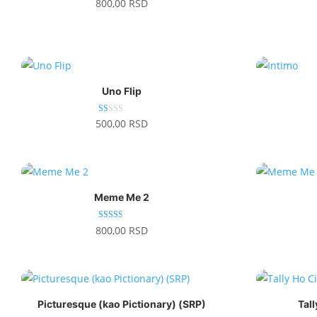
800,00
RSD
Uno Flip
O
500,00
RSD
ce
nj
en
o
sa
1.
00
od
Meme Me 2
5
Ocenj
800,00
RSD
eno sa
2.50
od 5
Picturesque (kao Pictionary) (SRP)
Tal