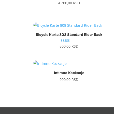
4.200,00
RSD
Bicycle Karte 808 Standard Rider Back
Ocenjeno
800,00
RSD
sa
3.67
od 5
Intimno Kockanje
900,00
RSD