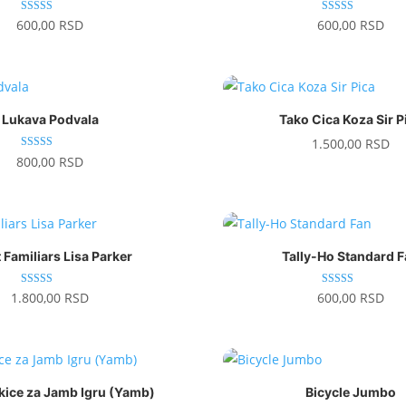
Ocenjeno sa
Ocenjeno sa
600,00
RSD
600,00
RSD
5.00
4.67
od 5
od 5
Lukava Podvala
Tako Cica Koza Sir P
1.500,00
RSD
Ocenjeno sa
800,00
RSD
5.00
od 5
 Familiars Lisa Parker
Tally-Ho Standard 
Ocenjeno sa
Ocenjeno sa
1.800,00
RSD
600,00
RSD
5.00
5.00
od 5
od 5
ckice za Jamb Igru (Yamb)
Bicycle Jumbo