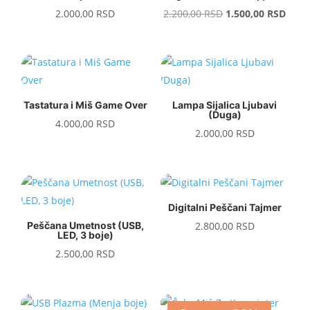
Original
Curr
2.000,00
RSD
2.200,00
RSD
1.500,00
RSD
price
price
was:
is:
2.200,00 RSD.
1.500
Tastatura i Miš Game Over
Lampa Sijalica Ljubavi
(Duga)
4.000,00
RSD
2.000,00
RSD
Digitalni Peščani Tajmer
Peščana Umetnost (USB,
2.800,00
RSD
LED, 3 boje)
2.500,00
RSD