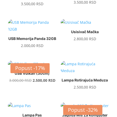
Ocenjeno
3.500,00
RSD
3.500,00
RSD
sa
5.00
od 5
Usisivač Mačka
USB Memorija Panda 32GB
2.800,00
RSD
2.000,00
RSD
Popust -17%
USB Vulkan (30cm)
Original
Current
3.000,00
RSD
2.500,00
RSD
Lampa Rotirajuća Meduza
price
price
2.500,00
RSD
was:
is:
3.000,00 RSD.
2.500,00 RSD.
Popust -32%
Lampa Pas
Jagoda Miš Za Kompjuter