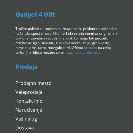
Gadget 4 Gift
Tražite poklon za rođendan, znajte da su pokloni za rođendan
naša uža specijalnost. Mi smo
šašava prodavnica
originalnih
poklona i suvenira (souvenir shop). To mogu biti gedžeti,
društvene igre, suveniri, rubikova kocka, šolje, greb karte,
bicycle karte, tarot, mozgalice itd. Vršimo
dostavu
na celoj
teritoriji Srbije,a možete svratiti do
naše prodavnice.
Prodaja
Prodajno mesto
Veleprodaja
Kontakt Info
Naručivanje
Vaš nalog
Dostava