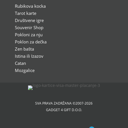
Rubikova kocka
Tarot karte
Društvene igre
Souvenir Shop
Pokloni za nju
Poklon za dečka
Zen bašta
Istina ili Izazov
Catan
Mozgalice
SVA PRAVA ZADRŽANA ©2007-2026
GADGET 4 GIFT D.O.O.