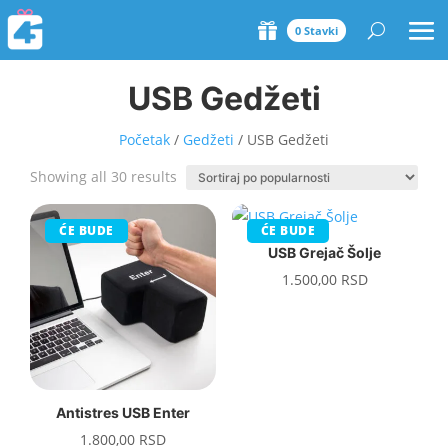
0 Stavki
USB Gedžeti
Početak
/
Gedžeti
/ USB Gedžeti
Sorted
Showing all 30 results
by
popularity
ĆE BUDE
ĆE BUDE
USB Grejač Šolje
1.500,00
RSD
Antistres USB Enter
1.800,00
RSD