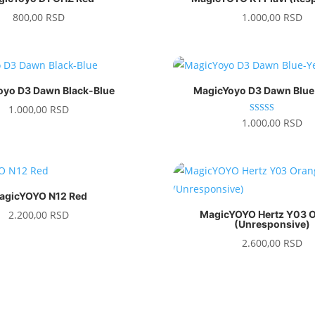
800,00
RSD
1.000,00
RSD
oyo D3 Dawn Black-Blue
MagicYoyo D3 Dawn Blue
1.000,00
RSD
Ocenjeno sa
1.000,00
RSD
5.00
od 5
agicYOYO N12 Red
2.200,00
RSD
MagicYOYO Hertz Y03 
(Unresponsive)
2.600,00
RSD