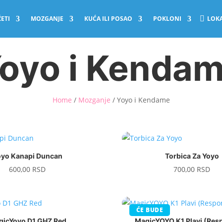
ETI
MOZGANJE
KUĆA ILI POSAO
POKLONI
LOKA
oyo i Kenda
Home
/
Mozganje
/ Yoyo i Kendame
oyo Kanapi Duncan
Torbica Za Yoyo
600,00
RSD
700,00
RSD
ĆE BUDE
gicYoyo D1 GHZ Red
MagicYOYO K1 Plavi (Res