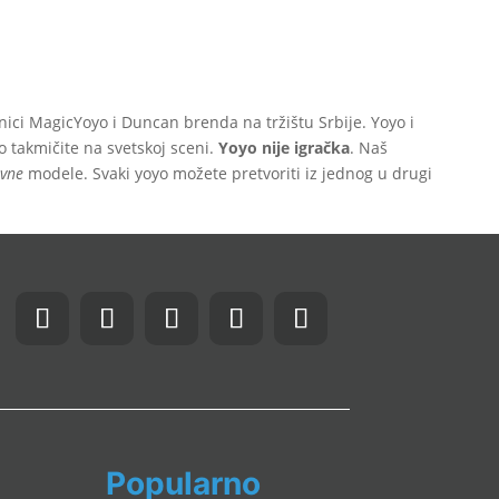
ci MagicYoyo i Duncan brenda na tržištu Srbije. Yoyo i
o takmičite na svetskoj sceni.
Yoyo nije igračka
. Naš
ivne
modele. Svaki yoyo možete pretvoriti iz jednog u drugi
Popularno