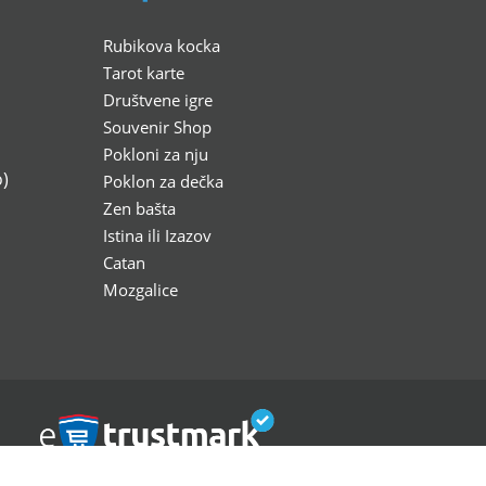
Rubikova kocka
Tarot karte
Društvene igre
Souvenir Shop
Pokloni za nju
)
Poklon za dečka
Zen bašta
Istina ili Izazov
Catan
Mozgalice