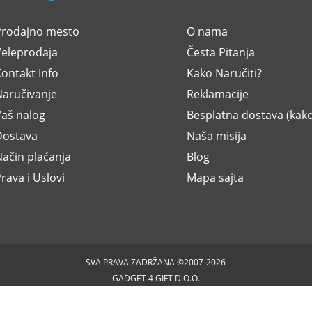
Prodajno mesto
O nama
Veleprodaja
Česta Pitanja
ontakt Info
Kako Naručiti?
Naručivanje
Reklamacije
Vaš nalog
Besplatna dostava (kako
Dostava
Naša misija
ačin plaćanja
Blog
rava i Uslovi
Mapa sajta
SVA PRAVA ZADRŽANA ©2007-2026
GADGET 4 GIFT D.O.O.