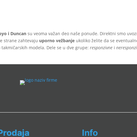
oyo i Duncan
su veoma važan deo naše ponude. Direktni smo uvozni
e strane zahtevaju
uporno vežbanje
ukoliko želite da se eventualn
o takmičarskih modela. Dele se u dve grupe:
responzivne
i
neresponz
Prodaja
Info