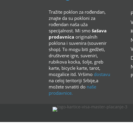
Tražite poklon za rođendan,
znajte da su pokloni za
rođendan naša uža
specijalnost. Mi smo
šašava
K
prodavnica
originalnih
poklona i suvenira (souvenir
shop). To mogu biti gedžeti,
društvene igre, suveniri,
rubikova kocka, šolje, greb
N
karte, bicycle karte, tarot,
mozgalice itd. Vršimo
dostavu
P
na celoj teritoriji Srbije,a
možete svratiti do
naše
prodavnice.