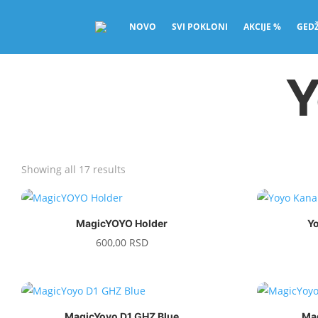
NOVO
SVI POKLONI
AKCIJE %
GEDŽ
Y
Sorted
Showing all 17 results
by
price:
low
MagicYOYO Holder
Y
to
600,00
RSD
high
MagicYoyo D1 GHZ Blue
Ma