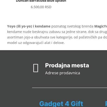
Duncan Barracuda Blue Splash
6.500,00
RSD
Yoyo (ili yo-yo) i kendame
poznatog svetskog brenda
MagicY
kendame nude beskrajnu zabavu sa jedne strane, dok sa drug
asortiman jojo-a obuhvata sve kategorije, od početničkih pa d
model uz odgovarajući alat i delove.

Prodajna mesta
Adrese prodavnica
Gadget 4 Gift