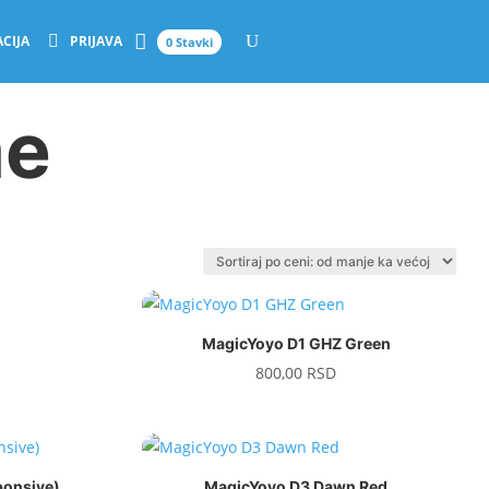
CIJA
PRIJAVA
0 Stavki
me
MagicYoyo D1 GHZ Green
800,00
RSD
ponsive)
MagicYoyo D3 Dawn Red