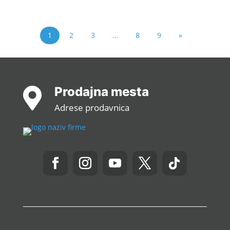
1
2
3
…
8
9
»
Prodajna mesta

Adrese prodavnica