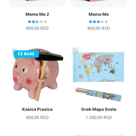
Meme Me 2
Meme Me
Ocenj
Ocenje
800,00
RSD
800,00
RSD
eno
no sa
sa
3.00
2.50
od 5
od 5
ĆE BUDE
Kasica Prasica
Greb Mapa Sveta
800,00
RSD
1.500,00
RSD