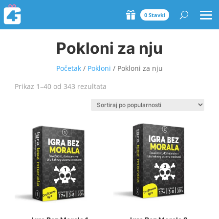
0 Stavki
Pokloni za nju
Početak
/
Pokloni
/ Pokloni za nju
Sorted
Prikaz 1–40 od 343 rezultata
by
popularity