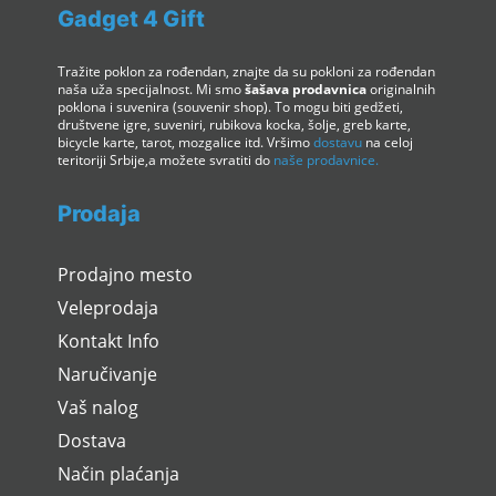
Gadget 4 Gift
Tražite poklon za rođendan, znajte da su pokloni za rođendan
naša uža specijalnost. Mi smo
šašava prodavnica
originalnih
poklona i suvenira (souvenir shop). To mogu biti gedžeti,
društvene igre, suveniri, rubikova kocka, šolje, greb karte,
bicycle karte, tarot, mozgalice itd. Vršimo
dostavu
na celoj
teritoriji Srbije,a možete svratiti do
naše prodavnice.
Prodaja
Prodajno mesto
Veleprodaja
Kontakt Info
Naručivanje
Vaš nalog
Dostava
Način plaćanja