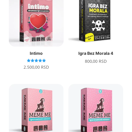
Intimo
Igra Bez Morala 4
800,00
RSD
Ocenjeno
2.500,00
RSD
sa
5.00
od 5