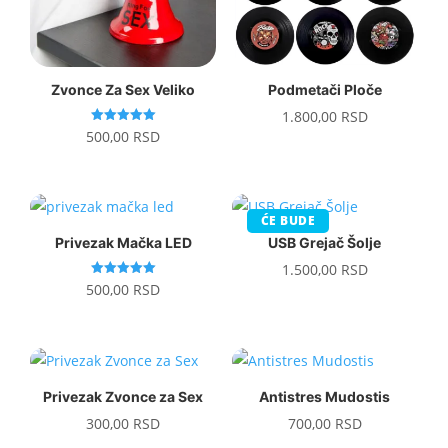
Zvonce Za Sex Veliko
Podmetači Ploče
1.800,00
RSD
Ocenjeno
500,00
RSD
sa
5.00
od 5
ĆE BUDE
Privezak Mačka LED
USB Grejač Šolje
1.500,00
RSD
Ocenjeno
500,00
RSD
sa
5.00
od 5
Privezak Zvonce za Sex
Antistres Mudostis
300,00
RSD
700,00
RSD