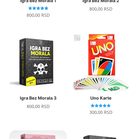
Igra Bez Morala 1
Igra Bez Morala 2
800,00
RSD
Ocenjeno
800,00
RSD
sa
5.00
od 5
Igra Bez Morala 3
Uno Karte
800,00
RSD
Ocenjeno
300,00
RSD
sa
5.00
od 5