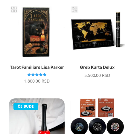
Tarot Familiars Lisa Parker
Greb Karta Delux
5.500,00
RSD
Ocenjeno
1.800,00
RSD
sa
5.00
od 5
ĆE BUDE