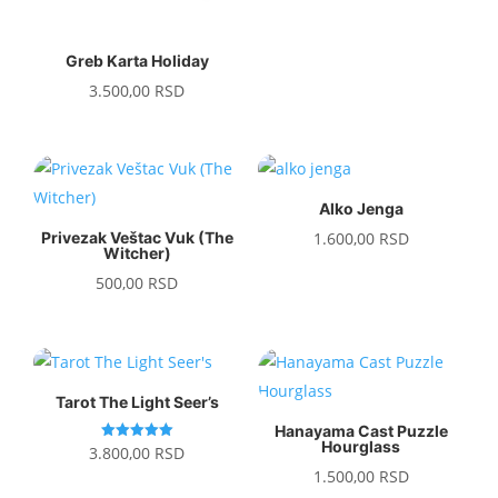
Greb Karta Holiday
3.500,00
RSD
Alko Jenga
Privezak Veštac Vuk (The
1.600,00
RSD
Witcher)
500,00
RSD
Tarot The Light Seer’s
Hanayama Cast Puzzle
Hourglass
Ocenjeno
3.800,00
RSD
sa
1.500,00
RSD
5.00
od 5