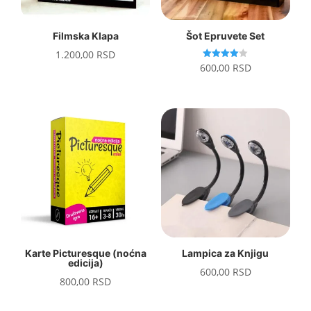
Filmska Klapa
Šot Epruvete Set
1.200,00
RSD
Ocenjeno
600,00
RSD
sa
4.00
od 5
Karte Picturesque (noćna
Lampica za Knjigu
edicija)
600,00
RSD
800,00
RSD