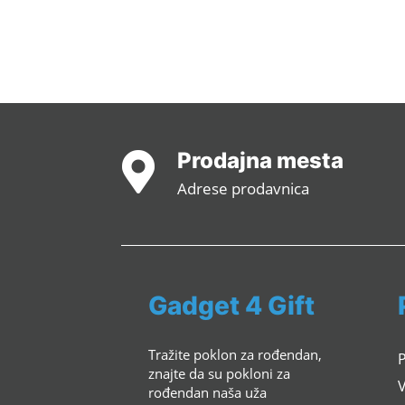
Prodajna mesta

Adrese prodavnica
Gadget 4 Gift
Tražite poklon za rođendan,
znajte da su pokloni za
rođendan naša uža