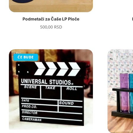
Podmetači za Čaše LP Ploče
500,00
RSD
ĆE BUDE