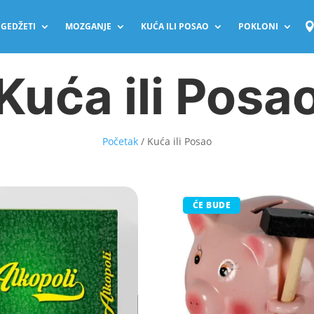
GEDŽETI
MOZGANJE
KUĆA ILI POSAO
POKLONI
Kuća ili Posa
Početak
/ Kuća ili Posao
ĆE BUDE