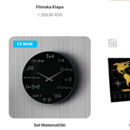
Filmska Klapa
1.200,00
RSD
ĆE BUDE
Sat Matematički