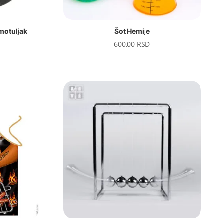
motuljak
Šot Hemije
600,00
RSD