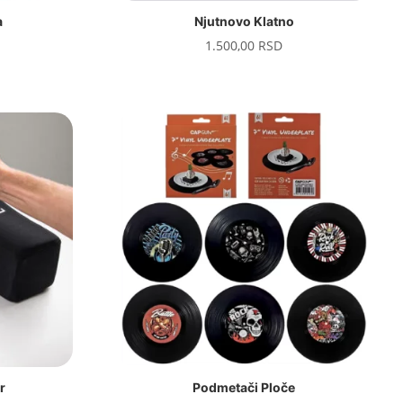
a
Njutnovo Klatno
1.500,00
RSD
r
Podmetači Ploče