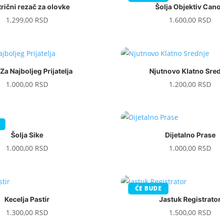
trični rezač za olovke
Šolja Objektiv Can
1.299,00
RSD
1.600,00
RSD
 Za Najboljeg Prijatelja
Njutnovo Klatno Sre
1.000,00
RSD
1.200,00
RSD
Šolja Sike
Dijetalno Prase
1.000,00
RSD
1.000,00
RSD
ĆE BUDE
Kecelja Pastir
Jastuk Registrato
1.300,00
RSD
1.500,00
RSD