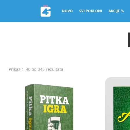
NOVO
SVI POKLONI
AKCIJE %
Sorted
Prikaz 1–40 od 345 rezultata
by
popularity