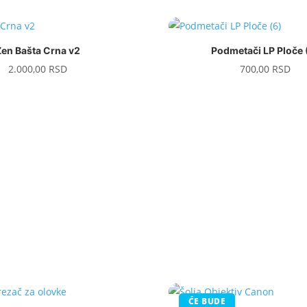
od 5
Zen Bašta Crna v2
Podmetači LP Ploče 
2.000,00
RSD
700,00
RSD
ĆE BUDE