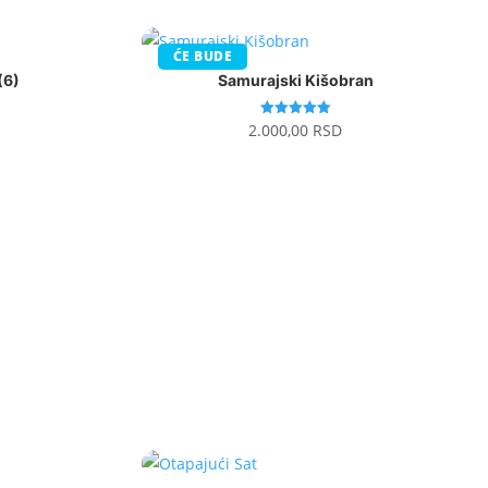
ĆE BUDE
(6)
Samurajski Kišobran
Ocenjeno
2.000,00
RSD
sa
5.00
od 5