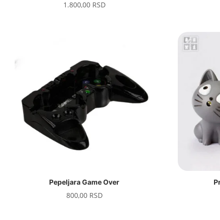
1.800,00
RSD
Pepeljara Game Over
P
800,00
RSD