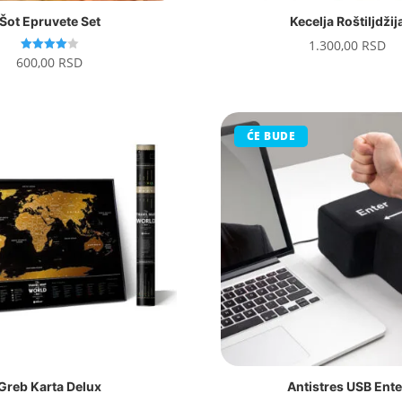
Šot Epruvete Set
Kecelja Roštiljdžij
1.300,00
RSD
Ocenjeno
600,00
RSD
sa
4.00
od 5
ĆE BUDE
Greb Karta Delux
Antistres USB Ente