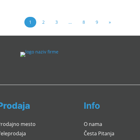
1
2
3
…
8
9
»
Prodaja
Info
Prodajno mesto
O nama
Veleprodaja
Česta Pitanja