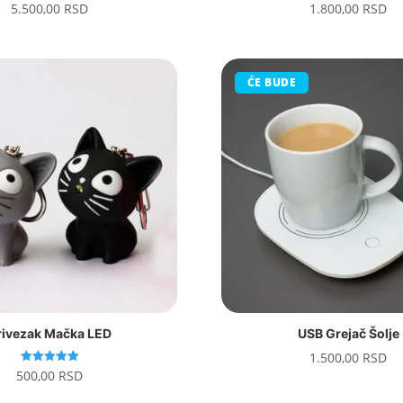
5.500,00
RSD
1.800,00
RSD
ĆE BUDE
rivezak Mačka LED
USB Grejač Šolje
1.500,00
RSD
Ocenjeno
500,00
RSD
sa
5.00