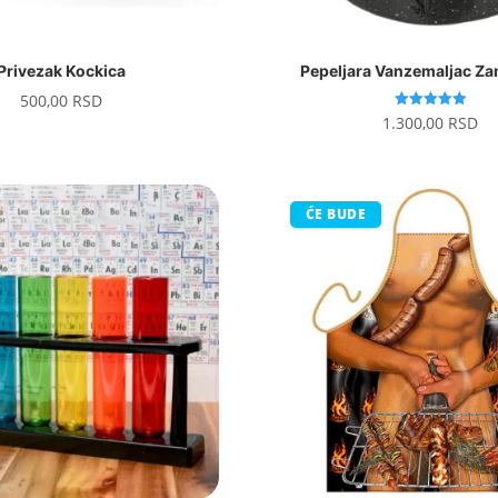
Privezak Kockica
Pepeljara Vanzemaljac Za
500,00
RSD
Ocenjeno
1.300,00
RSD
sa
5.00
od 5
ĆE BUDE