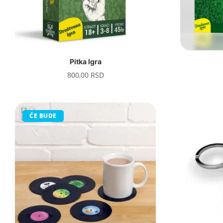
Pitka Igra
800,00
RSD
ĆE BUDE