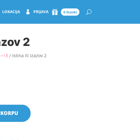
LOKACIJA
PRIJAVA
0 Stavki
zazov 2
 +18
/ Istina ili Izazov 2
 KORPU