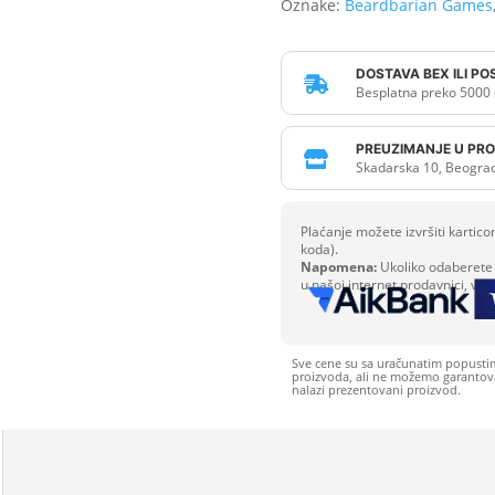
Oznake:
Beardbarian Games
DOSTAVA BEX ILI P

Besplatna preko 5000 
PREUZIMANJE U PRO

Skadarska 10, Beogra
Plaćanje možete izvršiti karti
koda).
Napomena:
Ukoliko odaberete 
u našoj internet prodavnici, već
Sve cene su sa uračunatim popusti
proizvoda, ali ne možemo garantovat
nalazi prezentovani proizvod.