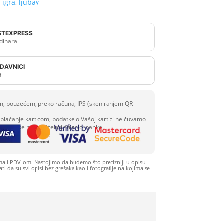
,
igra
,
ljubav
OSTEXPRESS
dinara
DAVNICI
d
com, pouzećem, preko računa, IPS (skeniranjem QR
plaćanje karticom, podatke o Vašoj kartici ne čuvamo
 se unose na zaštićenoj stranici banke.
ma i PDV-om. Nastojimo da budemo što precizniji u opisu
i da su svi opisi bez grešaka kao i fotografije na kojima se