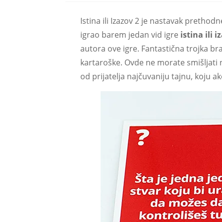
Istina ili Izazov 2 je nastavak pretho
igrao barem jedan vid igre
istina ili i
autora ove igre. Fantastična trojka br
kartaroške. Ovde ne morate smišljati n
od prijatelja najčuvaniju tajnu, koju ak