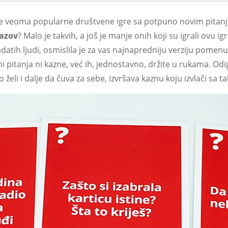
dne veoma popularne društvene igre sa potpuno novim pitanjim
zazov
? Malo je takvih, a još je manje onih koji su igrali ovu 
adatih ljudi, osmislila je za vas najnapredniju verziju pomen
i pitanja ni kazne, već ih, jednostavno, držite u rukama. Od
o želi i dalje da čuva za sebe, izvršava kaznu koju izvlači sa t