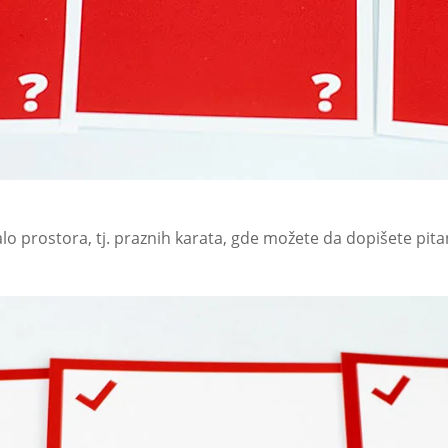
lo prostora, tj. praznih karata, gde možete da dopišete pit