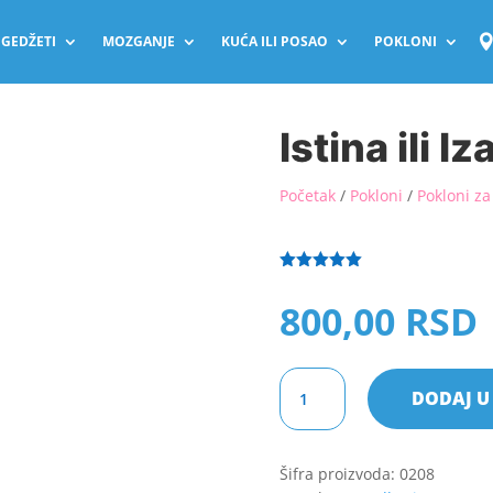
GEDŽETI
MOZGANJE
KUĆA ILI POSAO
POKLONI
Istina ili I
Početak
/
Pokloni
/
Pokloni za
Ocenjeno
5.00
od 5
800,00
RSD
na osnovu
ocene kupca
Istina
DODAJ U
ili
Izazov
2
Šifra proizvoda:
0208
količina