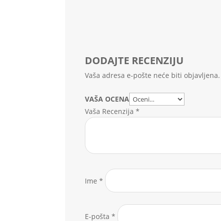
DODAJTE RECENZIJU
Vaša adresa e-pošte neće biti objavljena.
VAŠA OCENA
Vaša Recenzija
*
Ime
*
E-pošta
*