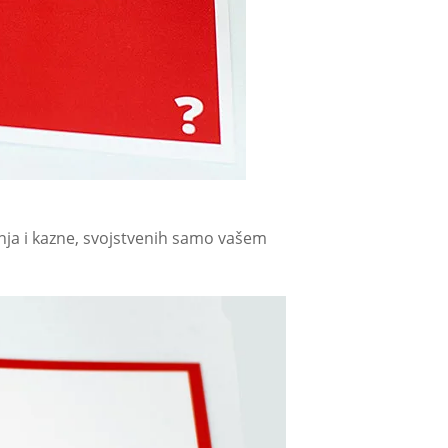
anja i kazne, svojstvenih samo vašem