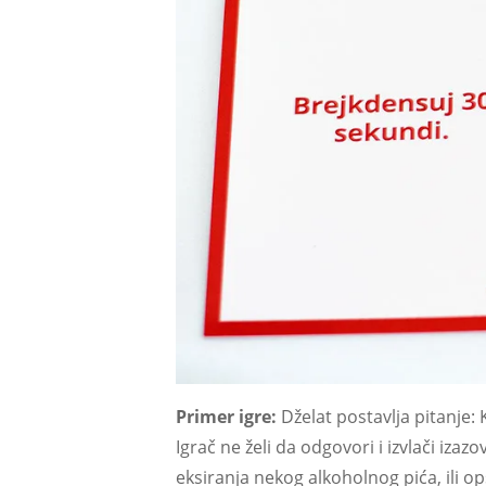
Primer igre:
Dželat postavlja pitanje: 
Igrač ne želi da odgovori i izvlači iz
eksiranja nekog alkoholnog pića, ili 