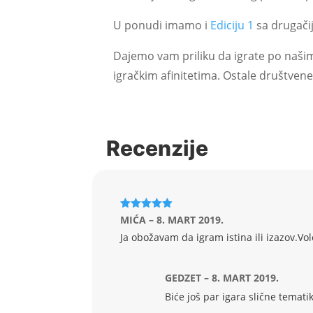
U ponudi imamo i
Ediciju 1
sa drugačij
Dajemo vam priliku da igrate po našim 
igračkim afinitetima. Ostale društvene
Recenzije
Ocenjeno
MIĆA
–
8. MART 2019.
sa
5
od 5
Ja obožavam da igram istina ili izazov.Vol
GEDZET
–
8. MART 2019.
Biće još par igara slične temati