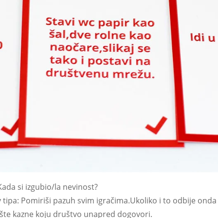
Kada si izgubio/la nevinost?
azov tipa: Pomiriši pazuh svim igračima.Ukoliko i to odbije o
opšte kazne koju društvo unapred dogovori.