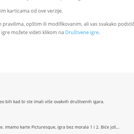
im karticama od ove verzije.
pravilima, opštim ili modifikovanim, ali vas svakako podstič
 igre možete videti klikom na
Društvene igre
.
eo bih kad bi ste imali više ovakvih društvenih igara.
ke. Imamo karte Picturesque, Igra bez morala 1 i 2. Biće još…