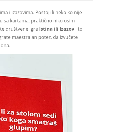
a i izazovima. Postoji li neko ko nije
igru sa kartama, praktično niko osim
ute društvene igre
Istina ili Izazov
i to
igrate maestralan potez, da izvučete
alona.