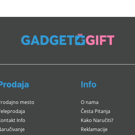
Prodaja
Info
Prodajno mesto
O nama
Veleprodaja
Česta Pitanja
ontakt Info
Kako Naručiti?
Naručivanje
Reklamacije