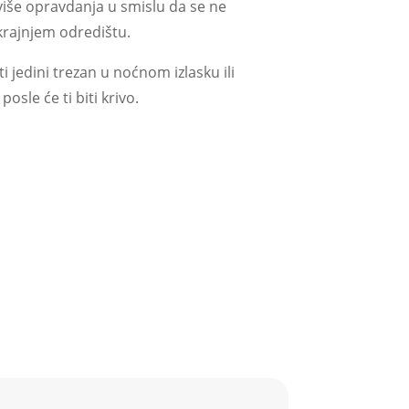
 više opravdanja u smislu da se ne
 krajnjem odredištu.
i jedini trezan u noćnom izlasku ili
posle će ti biti krivo.