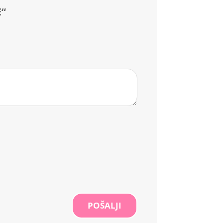
E“
POŠALJI