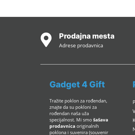
Prodajna mesta

Adrese prodavnica
Gadget 4 Gift
Tražite poklon za rođendan,
znajte da su pokloni za
rođendan naša uža
specijalnost. Mi smo
šašava
K
prodavnica
originalnih
poklona i suvenira (souvenir