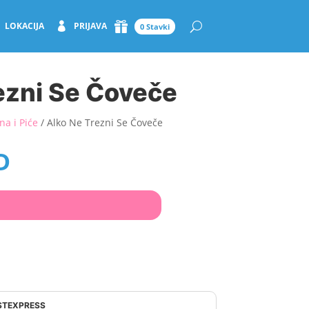
LOKACIJA
PRIJAVA
0 Stavki
ezni Se Čoveče
na i Piće
/ Alko Ne Trezni Se Čoveče
D
OSTEXPRESS