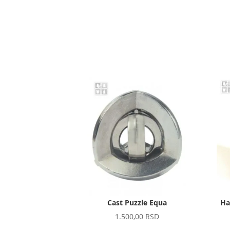
was:
is:
1.400,00 RSD.
1.200,00 RSD.
Cast Puzzle Equa
Ha
1.500,00
RSD