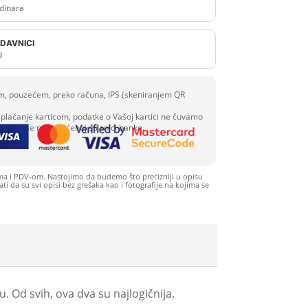
dinara
DAVNICI
d
com, pouzećem, preko računa, IPS (skeniranjem QR
plaćanje karticom, podatke o Vašoj kartici ne čuvamo
 se unose na zaštićenoj stranici banke.
ma i PDV-om. Nastojimo da budemo što precizniji u opisu
i da su svi opisi bez grešaka kao i fotografije na kojima se
 Od svih, ova dva su najlogičnija.