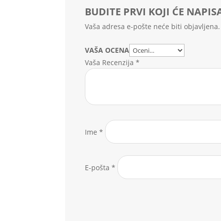
BUDITE PRVI KOJI ĆE NAPIS
Vaša adresa e-pošte neće biti objavljena.
VAŠA OCENA
Vaša Recenzija
*
Ime
*
E-pošta
*