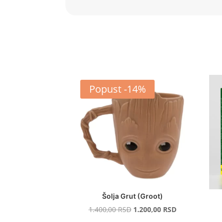
Popust -14%
Šolja Grut (Groot)
Original
Current
1.400,00
RSD
1.200,00
RSD
price
price