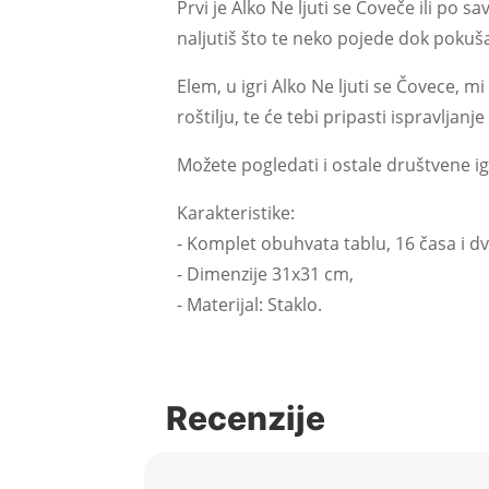
Prvi je Alko Ne ljuti se Čoveče ili po 
naljutiš što te neko pojede dok pokuša
Elem, u igri Alko Ne ljuti se Čovece, m
roštilju, te će tebi pripasti ispravljanj
Možete pogledati i ostale društvene i
Karakteristike:
- Komplet obuhvata tablu, 16 časa i d
- Dimenzije 31x31 cm,
- Materijal: Staklo.
Recenzije