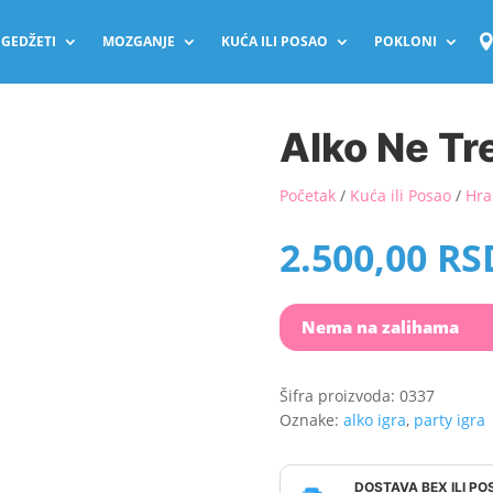
GEDŽETI
MOZGANJE
KUĆA ILI POSAO
POKLONI
Alko Ne Tr
Početak
/
Kuća ili Posao
/
Hra
2.500,00
RS
Nema na zalihama
Šifra proizvoda:
0337
Oznake:
alko igra
,
party igra
DOSTAVA BEX ILI P