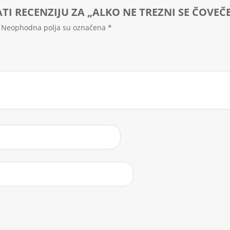
ATI RECENZIJU ZA „ALKO NE TREZNI SE ČOVEČ
Neophodna polja su označena
*