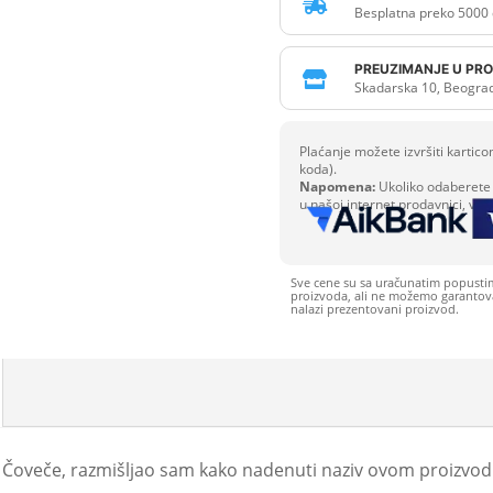

Besplatna preko 5000 
PREUZIMANJE U PRO

Skadarska 10, Beogra
Plaćanje možete izvršiti karti
koda).
Napomena:
Ukoliko odaberete 
u našoj internet prodavnici, već
Sve cene su sa uračunatim popusti
proizvoda, ali ne možemo garantovat
nalazi prezentovani proizvod.
 Čoveče, razmišljao sam kako nadenuti naziv ovom proizvodu.