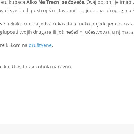
savetu kupaca
Alko Ne Trezni se čoveče
. Ovaj potonji je imao
vaš sve da ih postrojiš u stavu mirno, jedan iza drugog, na
i se nekako čini da jedva čekaš da te neko pojede jer ćes ostat
e gluposti tvojih drugara ili još nećeš ni učestvovati u njima, a 
gre klikom na
društvene
.
ve kockice, bez alkohola naravno,