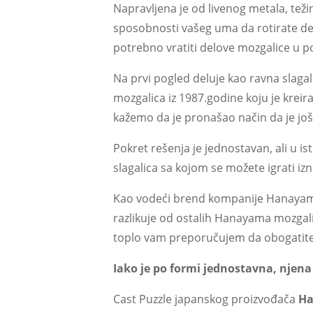
Napravljena je od livenog metala, težine
sposobnosti vašeg uma da rotirate delo
potrebno vratiti delove mozgalice u po
Na prvi pogled deluje kao ravna slagalic
mozgalica iz 1987.godine koju je krei
kažemo da je pronašao način da je još 
Pokret rešenja je jednostavan, ali u ist
slagalica sa kojom se možete igrati izn
Kao vodeći brend kompanije Hanayama,
razlikuje od ostalih Hanayama mozgalica
toplo vam preporučujem da obogatite 
Iako je po formi jednostavna, njena 
Cast Puzzle japanskog proizvođača
H