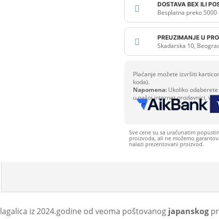
DOSTAVA BEX ILI P

Besplatna preko 5000 
PREUZIMANJE U PRO

Skadarska 10, Beogra
Plaćanje možete izvršiti karti
koda).
Napomena:
Ukoliko odaberete 
u našoj internet prodavnici, već
Sve cene su sa uračunatim popusti
proizvoda, ali ne možemo garantovat
nalazi prezentovani proizvod.
 slagalica iz 2024.godine od veoma poštovanog
japanskog
pr