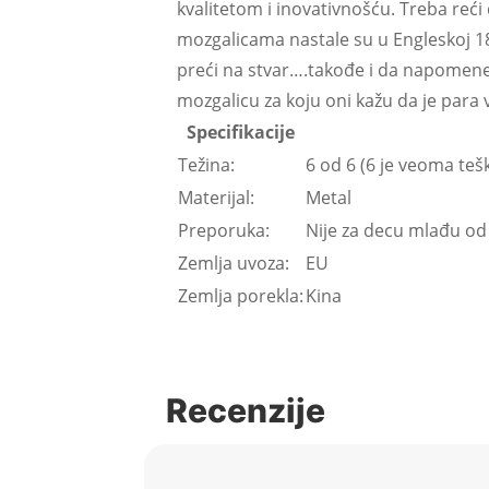
kvalitetom i inovativnošću. Treba reći
mozgalicama nastale su u Engleskoj 1
preći na stvar….takođe i da napomene
mozgalicu za koju oni kažu da je para
Specifikacije
Težina:
6 od 6 (6 je veoma teš
Materijal:
Metal
Preporuka:
Nije za decu mlađu od
Zemlja uvoza:
EU
Zemlja porekla:
Kina
Recenzije