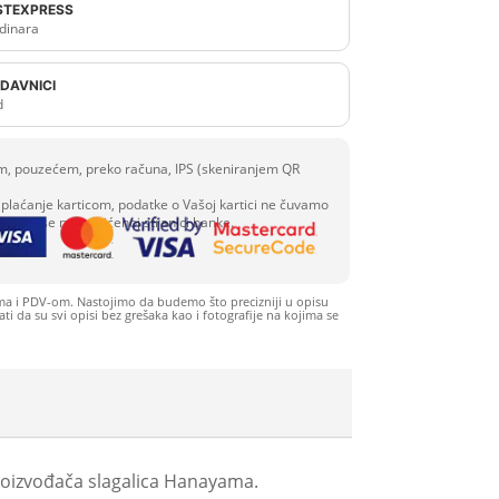
OSTEXPRESS
dinara
DAVNICI
d
com, pouzećem, preko računa, IPS (skeniranjem QR
plaćanje karticom, podatke o Vašoj kartici ne čuvamo
 se unose na zaštićenoj stranici banke.
ma i PDV-om. Nastojimo da budemo što precizniji u opisu
i da su svi opisi bez grešaka kao i fotografije na kojima se
oizvođača slagalica Hanayama.