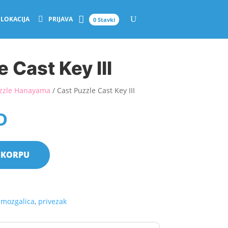
LOKACIJA
PRIJAVA
0 Stavki
 Cast Key III
uzzle Hanayama
/ Cast Puzzle Cast Key III
D
 KORPU
,
mozgalica
,
privezak