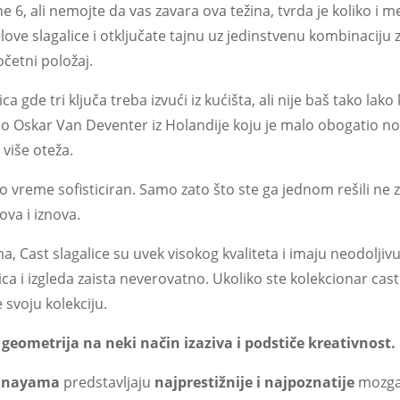
 6, ali nemojte da vas zavara ova težina, tvrda je koliko i met
ve slagalice i otključate tajnu uz jedinstvenu kombinaciju 
četni položaj.
a gde tri ključa treba izvući iz kućišta, ali nije baš tako lak
rao Oskar Van Deventer iz Holandije koju je malo obogatio n
više oteža.
o vreme sofisticiran. Samo zato što ste ga jednom rešili ne zna
ova i iznova.
 Cast slagalice su uvek visokog kvaliteta i imaju neodoljiv
 i izgleda zaista neverovatno. Ukoliko ste kolekcionar cast p
svoju kolekciju.
geometrija na neki način izaziva i podstiče kreativnost.
anayama
predstavljaju
najprestižnije i najpoznatije
mozgal