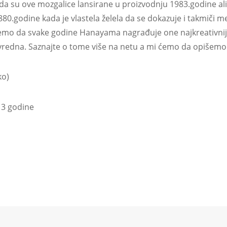
 da su ove mozgalice lansirane u proizvodnju 1983.godine ali
880.godine kada je vlastela želela da se dokazuje i takmič
mo da svake godine Hanayama nagrađuje one najkreativnije 
 vredna. Saznajte o tome više na netu a mi ćemo da opišemo
ko)
 3 godine