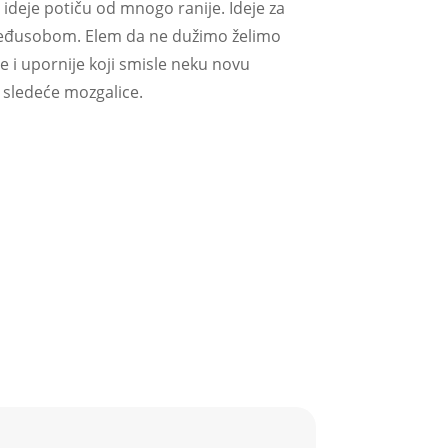
 ideje potiču od mnogo ranije. Ideje za
i međusobom. Elem da ne dužimo želimo
i upornije koji smisle neku novu
 sledeće mozgalice.