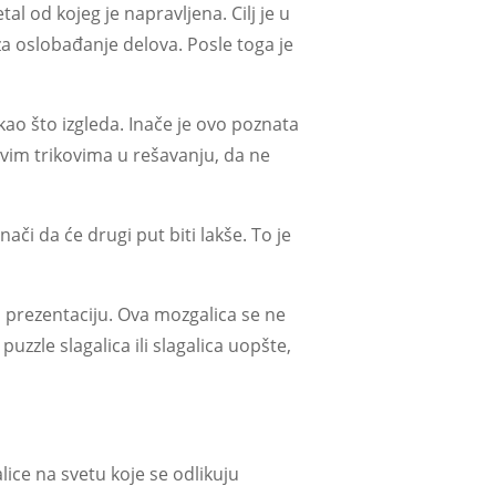
al od kojeg je napravljena. Cilj je u
za oslobađanje delova. Posle toga je
o kao što izgleda. Inače je ovo poznata
ovim trikovima u rešavanju, da ne
či da će drugi put biti lakše. To je
u prezentaciju. Ova mozgalica se ne
uzzle slagalica ili slagalica uopšte,
ice na svetu koje se odlikuju