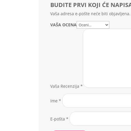
BUDITE PRVI KOJI ĆE NAPISA
Vaša adresa e-pošte neće biti objavljena.
VAŠA OCENA
Vaša Recenzija
*
Ime
*
E-pošta
*