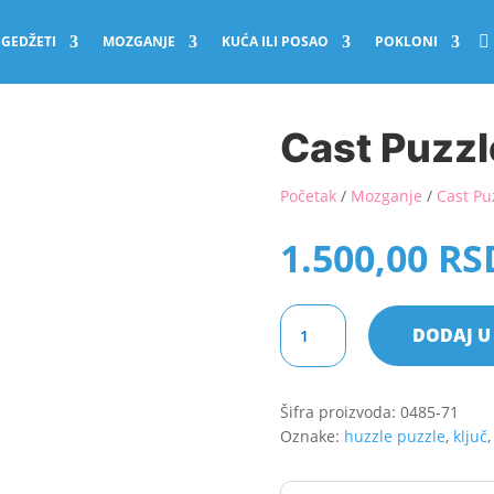
GEDŽETI
MOZGANJE
KUĆA ILI POSAO
POKLONI
Cast Puzzle
Početak
/
Mozganje
/
Cast P
1.500,00
RS
Cast
DODAJ U
Puzzle
Cast
Key
Šifra proizvoda:
0485-71
III
Oznake:
huzzle puzzle
,
ključ
količina