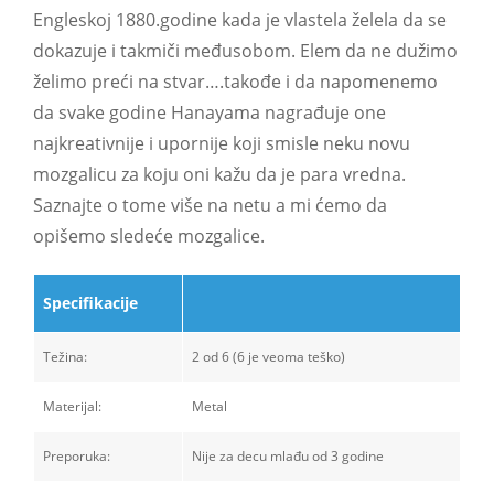
Engleskoj 1880.godine kada je vlastela želela da se
dokazuje i takmiči međusobom. Elem da ne dužimo
želimo preći na stvar….takođe i da napomenemo
da svake godine Hanayama nagrađuje one
najkreativnije i upornije koji smisle neku novu
mozgalicu za koju oni kažu da je para vredna.
Saznajte o tome više na netu a mi ćemo da
opišemo sledeće mozgalice.
Specifikacije
Težina:
2 od 6 (6 je veoma teško)
Materijal:
Metal
Preporuka:
Nije za decu mlađu od 3 godine