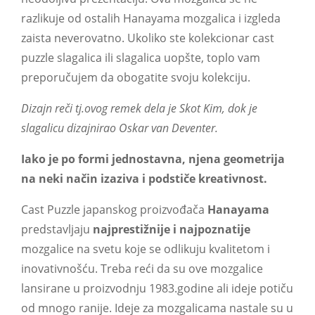
razlikuje od ostalih Hanayama mozgalica i izgleda
zaista neverovatno. Ukoliko ste kolekcionar cast
puzzle slagalica ili slagalica uopšte, toplo vam
preporučujem da obogatite svoju kolekciju.
Dizajn reči tj.ovog remek dela je Skot Kim, dok je
slagalicu dizajnirao Oskar van Deventer.
Iako je po formi jednostavna, njena geometrija
na neki način izaziva i podstiče kreativnost.
Cast Puzzle japanskog proizvođača
Hanayama
predstavljaju
najprestižnije i najpoznatije
mozgalice na svetu koje se odlikuju kvalitetom i
inovativnošću. Treba reći da su ove mozgalice
lansirane u proizvodnju 1983.godine ali ideje potiču
od mnogo ranije. Ideje za mozgalicama nastale su u