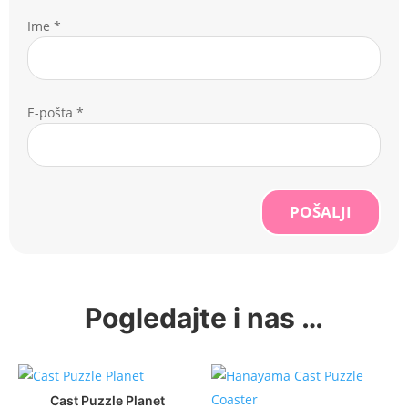
Ime
*
E-pošta
*
POŠALJI
Pogledajte i nas …
Cast Puzzle Planet