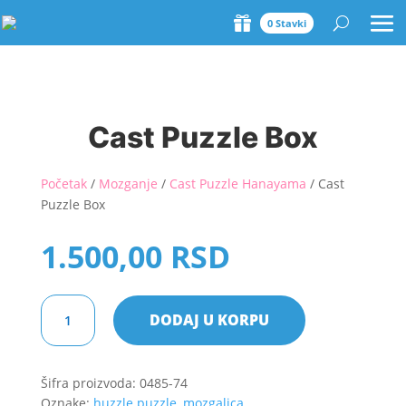
0 Stavki
Cast Puzzle Box
Početak
/
Mozganje
/
Cast Puzzle Hanayama
/ Cast
Puzzle Box
1.500,00
RSD
Cast
DODAJ U KORPU
Puzzle
Box
količina
Šifra proizvoda:
0485-74
Oznake:
huzzle puzzle
,
mozgalica