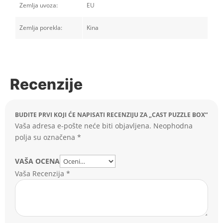
Zemlja uvoza:
EU
Zemlja porekla:
Kina
Recenzije
BUDITE PRVI KOJI ĆE NAPISATI RECENZIJU ZA „CAST PUZZLE BOX“
Vaša adresa e-pošte neće biti objavljena.
Neophodna
polja su označena
*
VAŠA OCENA
Vaša Recenzija
*