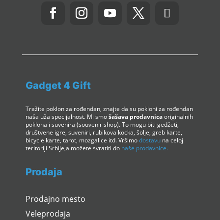
Gadget 4 Gift
Tražite poklon za rođendan, znajte da su pokloni za rođendan
naša uža specijalnost. Mi smo
šašava prodavnica
originalnih
poklona i suvenira (souvenir shop). To mogu biti gedžeti,
društvene igre, suveniri, rubikova kocka, šolje, greb karte,
bicycle karte, tarot, mozgalice itd. Vršimo
dostavu
na celoj
teritoriji Srbije,a možete svratiti do
naše prodavnice.
Prodaja
Prodajno mesto
Veleprodaja