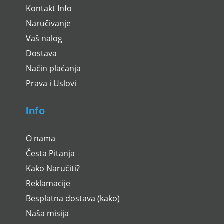
Kontakt Info
Naručivanje
Vaš nalog
Dostava
Način plaćanja
Prava i Uslovi
Info
O nama
Česta Pitanja
Kako Naručiti?
Reklamacije
Besplatna dostava (kako)
Naša misija