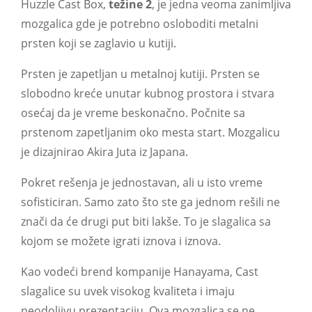
Huzzle Cast Box,
težine 2
, je jedna veoma zanimljiva
mozgalica gde je potrebno osloboditi metalni
prsten koji se zaglavio u kutiji.
Prsten je zapetljan u metalnoj kutiji. Prsten se
slobodno kreće unutar kubnog prostora i stvara
osećaj da je vreme beskonačno. Počnite sa
prstenom zapetljanim oko mesta start. Mozgalicu
je dizajnirao Akira Juta iz Japana.
Pokret rešenja je jednostavan, ali u isto vreme
sofisticiran. Samo zato što ste ga jednom rešili ne
znači da će drugi put biti lakše. To je slagalica sa
kojom se možete igrati iznova i iznova.
Kao vodeći brend kompanije Hanayama, Cast
slagalice su uvek visokog kvaliteta i imaju
neodoljivu prezentaciju. Ova mozgalica se ne