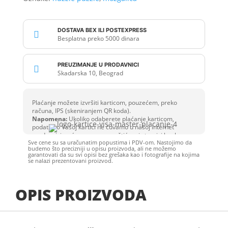
DOSTAVA BEX ILI POSTEXPRESS

Besplatna preko 5000 dinara
PREUZIMANJE U PRODAVNICI

Skadarska 10, Beograd
Plaćanje možete izvršiti karticom, pouzećem, preko
računa, IPS (skeniranjem QR koda).
Napomena:
Ukoliko odaberete plaćanje karticom,
podatke o Vašoj kartici ne čuvamo u našoj internet
prodavnici, već se unose na zaštićenoj stranici banke.
Sve cene su sa uračunatim popustima i PDV-om. Nastojimo da
budemo što precizniji u opisu proizvoda, ali ne možemo
garantovati da su svi opisi bez grešaka kao i fotografije na kojima
se nalazi prezentovani proizvod.
OPIS PROIZVODA