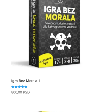
Igra Bez Morala 1
800,00
RSD
Ocenjeno
sa
5.00
od 5