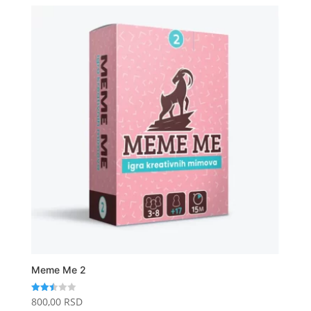
Meme Me 2
800,00
RSD
Ocenj
eno