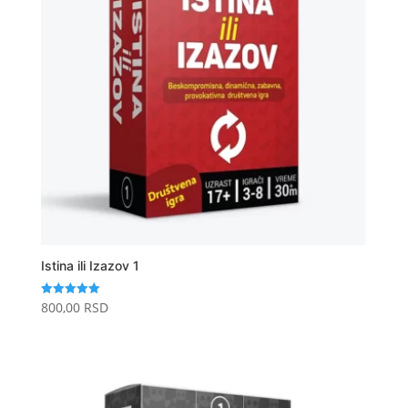
Istina ili Izazov 1
800,00
RSD
Ocenjeno
sa
5.00
od 5