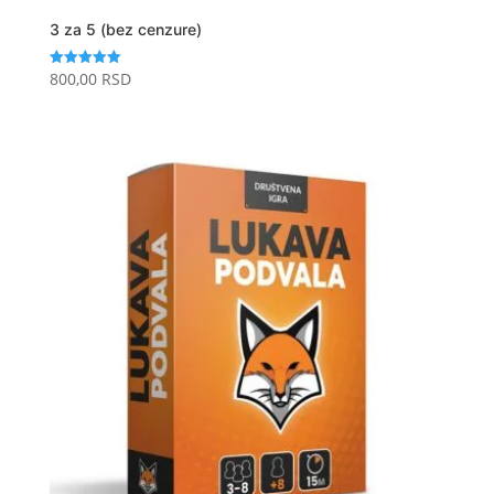
3 za 5 (bez cenzure)
800,00
RSD
Ocenjeno
sa
5.00
od 5