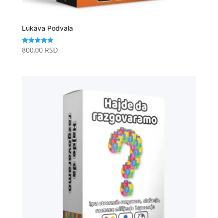
Lukava Podvala
800,00
RSD
Ocenjeno
sa
5.00
od 5