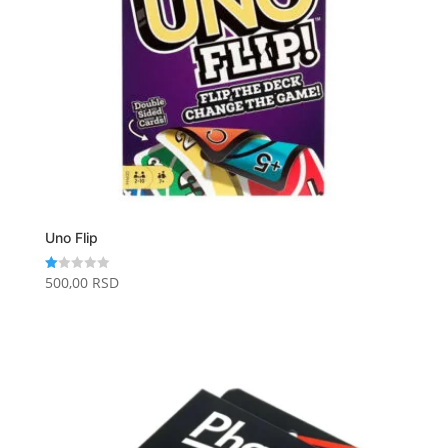
Uno Flip
500,00
RSD
O
ce
nj
en
o
s
a
1.
00
od
5