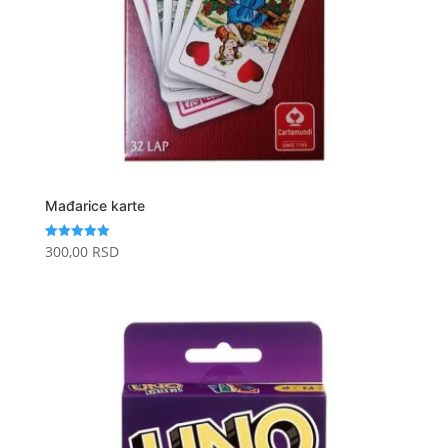
Mađarice karte
300,00
RSD
Ocenjeno
sa
5.00
od 5