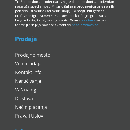
Tražite poklon za rođendan, znajte da su pokloni za rođendan
naša uža specijalnost. Mi smo
šašava prodavnica
originalnih
poklona i suvenira (souvenir shop). To mogu biti gedžeti,
društvene igre, suveniri, rubikova kocka, šolje, greb karte,
bicycle karte, tarot, mozgalice itd. Vršimo
dostavu
na celoj
teritoriji Srbije,a možete svratiti do
naše prodavnice.
Prodaja
Prodajno mesto
Veleprodaja
Kontakt Info
Naručivanje
Vaš nalog
Dostava
Način plaćanja
Prava i Uslovi