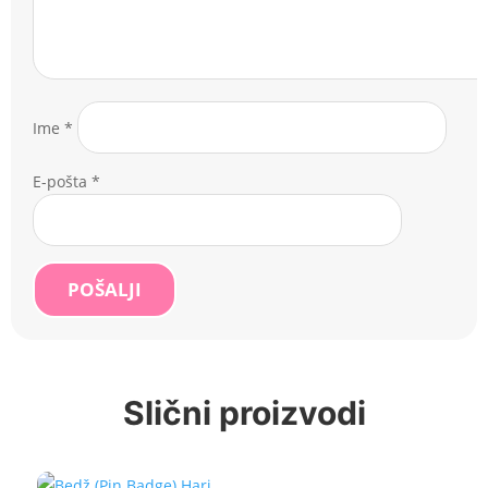
Ime
*
E-pošta
*
POŠALJI
Slični proizvodi