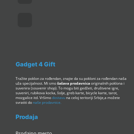
Gadget 4 Gift
Tražite poklon za rođendan, znajte da su pokloni za rođendan naša
uža specijalnost. Mi smo
šašava prodavnica
originalnih poklona i
suvenira (souvenir shop). To mogu biti gedžeti, društvene igre,
suveniri, rubikova kocka, šolje, greb karte, bicycle karte, tarot,
mozgalice itd. Vršimo
dostavu
na celoj teritoriji Srbije,a možete
svratiti do
naše prodavnice.
Prodaja
Prodajno mesto