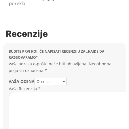
porekla:
Recenzije
BUDITE PRVI KOJI ĆE NAPISATI RECENZIJU ZA „HAJDE DA
RAZGOVARAMO“
Vaša adresa e-pošte neće biti objavljena.
Neophodna
polja su označena
*
VAŠA OCENA
Vaša Recenzija
*