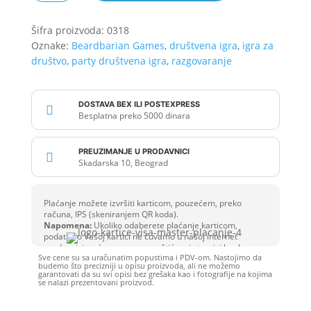
razgovaramo
količina
Šifra proizvoda:
0318
Oznake:
Beardbarian Games
,
društvena igra
,
igra za
društvo
,
party društvena igra
,
razgovaranje
DOSTAVA BEX ILI POSTEXPRESS

Besplatna preko 5000 dinara
PREUZIMANJE U PRODAVNICI

Skadarska 10, Beograd
Plaćanje možete izvršiti karticom, pouzećem, preko
računa, IPS (skeniranjem QR koda).
Napomena:
Ukoliko odaberete plaćanje karticom,
podatke o Vašoj kartici ne čuvamo u našoj internet
prodavnici, već se unose na zaštićenoj stranici banke.
Sve cene su sa uračunatim popustima i PDV-om. Nastojimo da
budemo što precizniji u opisu proizvoda, ali ne možemo
garantovati da su svi opisi bez grešaka kao i fotografije na kojima
se nalazi prezentovani proizvod.