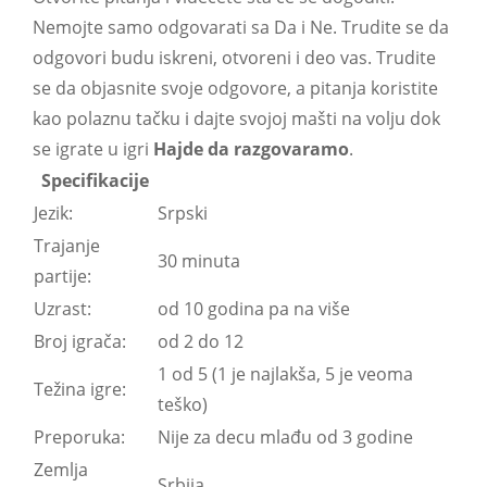
Nemojte samo odgovarati sa Da i Ne. Trudite se da
odgovori budu iskreni, otvoreni i deo vas. Trudite
se da objasnite svoje odgovore, a pitanja koristite
kao polaznu tačku i dajte svojoj mašti na volju dok
se igrate u igri
Hajde da razgovaramo
.
Specifikacije
Jezik:
Srpski
Trajanje
30 minuta
partije:
Uzrast:
od 10 godina pa na više
Broj igrača:
od 2 do 12
1 od 5 (1 je najlakša, 5 je veoma
Težina igre:
teško)
Preporuka:
Nije za decu mlađu od 3 godine
Zemlja
Srbija