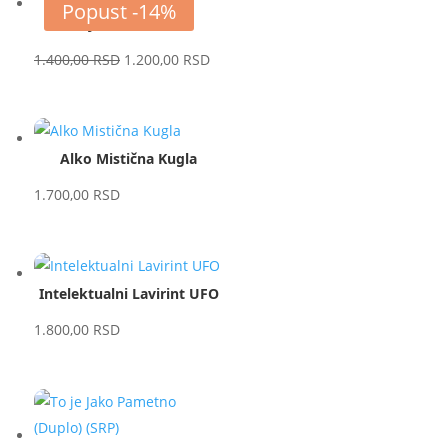
Popust -14%
Šolja Grut (Groot)
Original
Current
1.400,00
RSD
1.200,00
RSD
price
price
was:
is:
1.400,00 RSD.
1.200,00 RSD.
Alko Mistična Kugla
1.700,00
RSD
Intelektualni Lavirint UFO
1.800,00
RSD