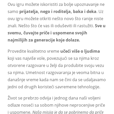
Ovu igru možete iskoristiti za bolje upoznavanje ne
samo
prijatelja, nego i roditelja, baka i deka
. Uz
ovu igru možete otkriti nešto novo što ranije niste
znali. Nešto što će vas ili oduševiti ili rastužiti.
Sve u
svemu, čuvajte priče i uspomene svojih
najmilijih za generacije koje dolaze.
Provedite kvalitetno vreme
učeći više o ljudima
koji vas najviše vole, povezujući se sa njima kroz
otvorene razgovare u želji da produbite svoju vezu
sa njima. Umetnost razgovaranja je veoma bitna u
današnje vreme kada nam se čini da se udaljavamo
jedni od drugih koristeći savremene tehnologije.
Život se prebrzo odvija i jednog dana naši voljeni
odlaze noseći sa sobom njihove neprocenjive priče
i uspomene.
Naša misija je da se pobrinemo da priče