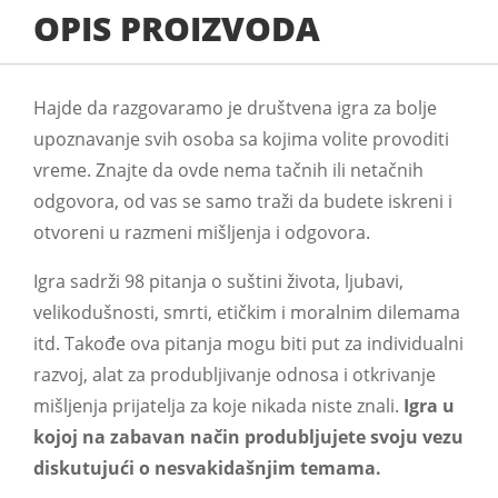
OPIS PROIZVODA
Hajde da razgovaramo je društvena igra za bolje
upoznavanje svih osoba sa kojima volite provoditi
vreme. Znajte da ovde nema tačnih ili netačnih
odgovora, od vas se samo traži da budete iskreni i
otvoreni u razmeni mišljenja i odgovora.
Igra sadrži 98 pitanja o suštini života, ljubavi,
velikodušnosti, smrti, etičkim i moralnim dilemama
itd. Takođe ova pitanja mogu biti put za individualni
razvoj, alat za produbljivanje odnosa i otkrivanje
mišljenja prijatelja za koje nikada niste znali.
Igra u
kojoj na zabavan način produbljujete svoju vezu
diskutujući o nesvakidašnjim temama.