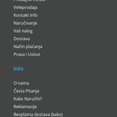
Veleprodaja
Kontakt Info
Naručivanje
Vaš nalog
Dostava
Način plaćanja
Prava i Uslovi
Info
O nama
Česta Pitanja
Kako Naručiti?
Reklamacije
Besplatna dostava (kako)