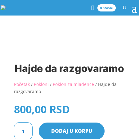
0 Stavki
Hajde da razgovaramo
Početak
/
Pokloni
/
Poklon za mladence
/ Hajde da
razgovaramo
800,00
RSD
Hajde
DODAJ U KORPU
da