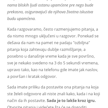
nama bliskih ljudi ostanu upamćene pre nego bude
prekasno, osiguravajući da njihova životna iskustva
budu upamćena.
Kada razgovaramo, često razmenjujemo pitanja, a
da nismo mnogo uključeni u razgovor. Ponekad se
dešava da nam na pamet ne padaju "ozbiljna"
pitanja koja zahtevaju dublje razmišljanje, a
posebno u današnje vreme kada je sve površno,
sve je nekako svedeno na 3 do 5 sekundi vremena,
upravo tako, kao na telefonu gde imate jak naslov,
a površan i kratak odgovor.
Sada imate priliku da postavite ona pitanja na koja
ste želeli odgovore ali niste znali kako, kada i na koji
način da ih postavite.
Sada je to lakše kroz igru.
Otvorite pitanja i videćete šta će se dogoditi.