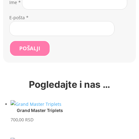
Ime
*
E-pošta
*
POŠALJI
Pogledajte i nas …
Grand Master Triplets
700,00
RSD