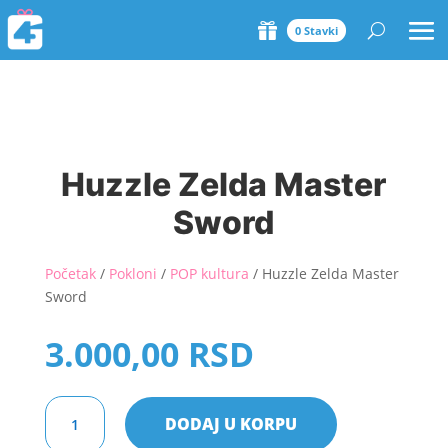
0 Stavki
Huzzle Zelda Master
Sword
Početak
/
Pokloni
/
POP kultura
/ Huzzle Zelda Master
Sword
3.000,00
RSD
Huzzle
DODAJ U KORPU
Zelda