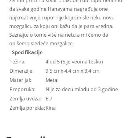
želimo preći na stvar….takođe i da napomenemo
da svake godine Hanayama nagrađuje one
najkreativnije i upornije koji smisle neku novu
mozgalicu za koju oni kažu da je para vredna.
Saznajte o tome više na netu a mi ćemo da
opišemo sledeće mozgalice.
Specifikacije
Težina:
4 od 5 (5 je veoma teško)
Dimenzije:
9.5 cmx 4.4 cm x 3.4 cm
Materijal:
Metal
Preporuka:
Nije za decu mlađu od 3 godine
Zemlja uvoza:
EU
Zemlja porekla:
Kina