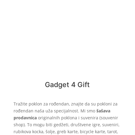
Gadget 4 Gift
Tražite poklon za rođendan, znajte da su pokloni za
rođendan naša uža specijalnost. Mi smo
šašava
prodavnica
originalnih poklona i suvenira (souvenir
shop). To mogu biti gedžeti, društvene igre, suveniri,
rubikova kocka, šolje, greb karte, bicycle karte, tarot,