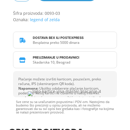
Master
Sword
Šifra proizvoda:
0093-03
količina
Oznaka:
legend of zelda
DOSTAVA BEX ILI POSTEXPRESS

Besplatna preko 5000 dinara
PREUZIMANJE U PRODAVNICI

Skadarska 10, Beograd
Plaćanje možete izvršiti karticom, pouzećem, preko
računa, IPS (skeniranjem QR koda).
Napomena:
Ukoliko odaberete plaćanje karticom,
podatke o Vašoj kartici ne čuvamo u našoj internet
prodavnici, već se unose na zaštićenoj stranici banke.
Sve cene su sa uračunatim popustima i PDV-om. Nastojimo da
budemo što precizniji u opisu proizvoda, ali ne možemo
garantovati da su svi opisi bez grešaka kao i fotografije na kojima
se nalazi prezentovani proizvod.