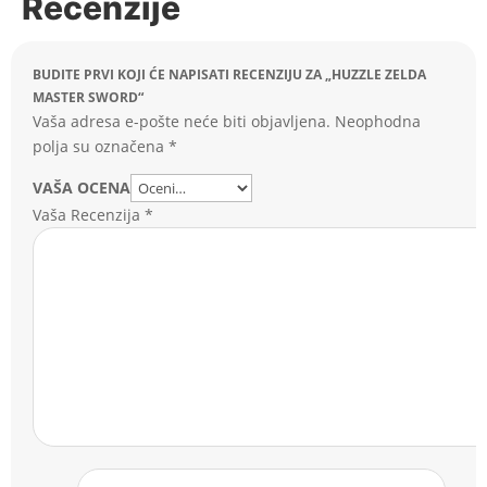
Recenzije
BUDITE PRVI KOJI ĆE NAPISATI RECENZIJU ZA „HUZZLE ZELDA
MASTER SWORD“
Vaša adresa e-pošte neće biti objavljena.
Neophodna
polja su označena
*
VAŠA OCENA
Vaša Recenzija
*