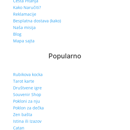
Česta Pitanja
Kako Naručiti?
Reklamacije
Besplatna dostava (kako)
Naša misija
Blog
Mapa sajta
Popularno
Rubikova kocka
Tarot karte
Društvene igre
Souvenir Shop
Pokloni za nju
Poklon za dečka
Zen bašta
Istina ili Izazov
Catan