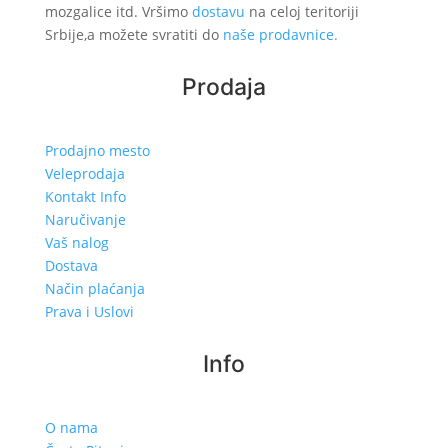
mozgalice itd. Vršimo
dostavu
na celoj teritoriji
Srbije,a možete svratiti do
naše prodavnice.
Prodaja
Prodajno mesto
Veleprodaja
Kontakt Info
Naručivanje
Vaš nalog
Dostava
Način plaćanja
Prava i Uslovi
Info
O nama