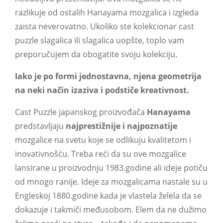
razlikuje od ostalih Hanayama mozgalica i izgleda
zaista neverovatno. Ukoliko ste kolekcionar cast
puzzle slagalica ili slagalica uopšte, toplo vam
preporučujem da obogatite svoju kolekciju.
Iako je po formi jednostavna, njena geometrija
na neki način izaziva i podstiče kreativnost.
Cast Puzzle japanskog proizvođača
Hanayama
predstavljaju
najprestižnije i najpoznatije
mozgalice na svetu koje se odlikuju kvalitetom i
inovativnošću. Treba reći da su ove mozgalice
lansirane u proizvodnju 1983.godine ali ideje potiču
od mnogo ranije. Ideje za mozgalicama nastale su u
Engleskoj 1880.godine kada je vlastela želela da se
dokazuje i takmiči međusobom. Elem da ne dužimo