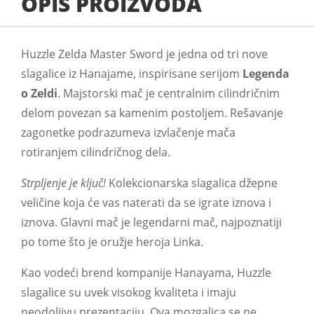
OPIS PROIZVODA
Huzzle Zelda Master Sword je jedna od tri nove
slagalice iz Hanajame, inspirisane serijom
Legenda
o Zeldi
. Majstorski mač je centralnim cilindričnim
delom povezan sa kamenim postoljem. Rešavanje
zagonetke podrazumeva izvlačenje mača
rotiranjem cilindričnog dela.
Strpljenje je ključ!
Kolekcionarska slagalica džepne
veličine koja će vas naterati da se igrate iznova i
iznova. Glavni mač je legendarni mač, najpoznatiji
po tome što je oružje heroja Linka.
Kao vodeći brend kompanije Hanayama, Huzzle
slagalice su uvek visokog kvaliteta i imaju
neodoljivu prezentaciju. Ova mozgalica se ne