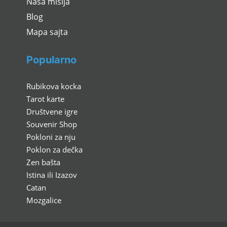
Naša misija
Blog
Mapa sajta
Popularno
Rubikova kocka
Tarot karte
Društvene igre
Souvenir Shop
Pokloni za nju
Poklon za dečka
Zen bašta
Istina ili Izazov
Catan
Mozgalice