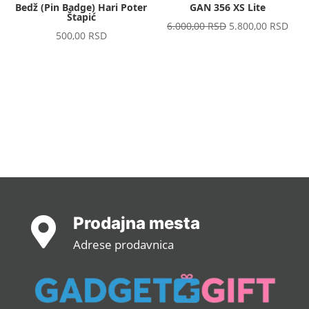
Bedž (Pin Badge) Hari Poter
GAN 356 XS Lite
Štapić
Original
Curr
6.000,00
RSD
5.800,00
RSD
500,00
RSD
price
pric
was:
is:
6.000,00 RSD.
5.80
Prodajna mesta

Adrese prodavnica