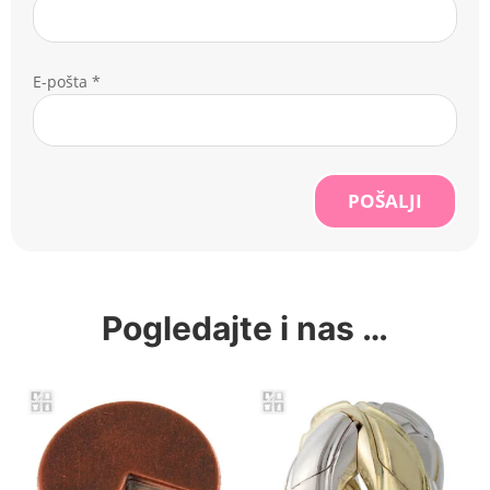
E-pošta
*
POŠALJI
Pogledajte i nas …