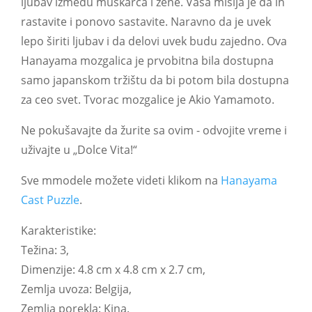
ljubav između muškarca i žene. Vaša misija je da ih
rastavite i ponovo sastavite. Naravno da je uvek
lepo širiti ljubav i da delovi uvek budu zajedno. Ova
Hanayama mozgalica je prvobitna bila dostupna
samo japanskom tržištu da bi potom bila dostupna
za ceo svet. Tvorac mozgalice je Akio Yamamoto.
Ne pokušavajte da žurite sa ovim - odvojite vreme i
uživajte u „Dolce Vita!“
Sve mmodele možete videti klikom na
Hanayama
Cast Puzzle
.
Karakteristike:
Težina: 3,
Dimenzije: 4.8 cm x 4.8 cm x 2.7 cm,
Zemlja uvoza: Belgija,
Zemlja porekla: Kina.