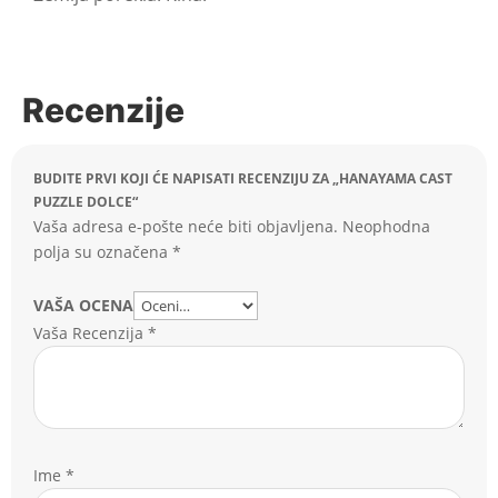
Recenzije
BUDITE PRVI KOJI ĆE NAPISATI RECENZIJU ZA „HANAYAMA CAST
PUZZLE DOLCE“
Vaša adresa e-pošte neće biti objavljena.
Neophodna
polja su označena
*
VAŠA OCENA
Vaša Recenzija
*
Ime
*