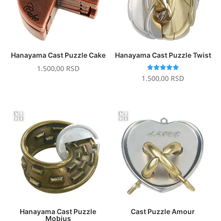
Hanayama Cast Puzzle Cake
Hanayama Cast Puzzle Twist
1.500,00
RSD
Ocenjeno
1.500,00
RSD
sa
5.00
od 5
Hanayama Cast Puzzle
Cast Puzzle Amour
Mobius