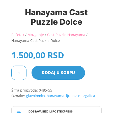
Hanayama Cast
Puzzle Dolce
Početak
/
Mozganje
/
Cast Puzzle Hanayama
/
Hanayama Cast Puzzle Dolce
1.500,00
RSD
Hanayama
DODAJ U KORPU
Cast
Puzzle
Dolce
Šifra proizvoda:
0485-55
količina
Oznake:
glavolomka
,
hanayama
,
ljubav
,
mozgalica
DOSTAVA BEX ILI POSTEXPRESS