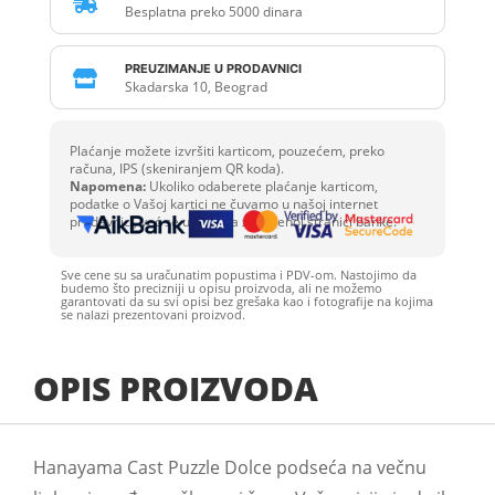

Besplatna preko 5000 dinara
PREUZIMANJE U PRODAVNICI

Skadarska 10, Beograd
Plaćanje možete izvršiti karticom, pouzećem, preko
računa, IPS (skeniranjem QR koda).
Napomena:
Ukoliko odaberete plaćanje karticom,
podatke o Vašoj kartici ne čuvamo u našoj internet
prodavnici, već se unose na zaštićenoj stranici banke.
Sve cene su sa uračunatim popustima i PDV-om. Nastojimo da
budemo što precizniji u opisu proizvoda, ali ne možemo
garantovati da su svi opisi bez grešaka kao i fotografije na kojima
se nalazi prezentovani proizvod.
OPIS PROIZVODA
Hanayama Cast Puzzle Dolce podseća na večnu