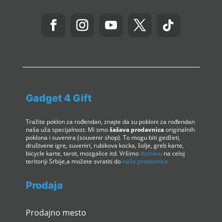
Gadget 4 Gift
Tražite poklon za rođendan, znajte da su pokloni za rođendan
naša uža specijalnost. Mi smo
šašava prodavnica
originalnih
poklona i suvenira (souvenir shop). To mogu biti gedžeti,
društvene igre, suveniri, rubikova kocka, šolje, greb karte,
bicycle karte, tarot, mozgalice itd. Vršimo
dostavu
na celoj
teritoriji Srbije,a možete svratiti do
naše prodavnice.
Prodaja
Prodajno mesto