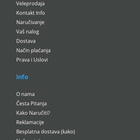
Veleprodaja
Kontakt Info
Naručivanje
Vaš nalog
Dostava
Način plaćanja
Prava i Uslovi
Info
O nama
Česta Pitanja
Kako Naručiti?
Reklamacije
Besplatna dostava (kako)