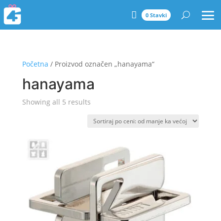
0 Stavki
Početna
/ Proizvod označen „hanayama“
hanayama
Sorted
Showing all 5 results
by
price:
low
to
high