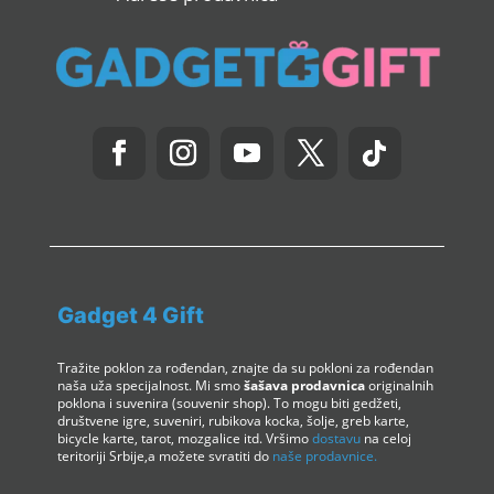
Gadget 4 Gift
Tražite poklon za rođendan, znajte da su pokloni za rođendan
naša uža specijalnost. Mi smo
šašava prodavnica
originalnih
poklona i suvenira (souvenir shop). To mogu biti gedžeti,
društvene igre, suveniri, rubikova kocka, šolje, greb karte,
bicycle karte, tarot, mozgalice itd. Vršimo
dostavu
na celoj
teritoriji Srbije,a možete svratiti do
naše prodavnice.