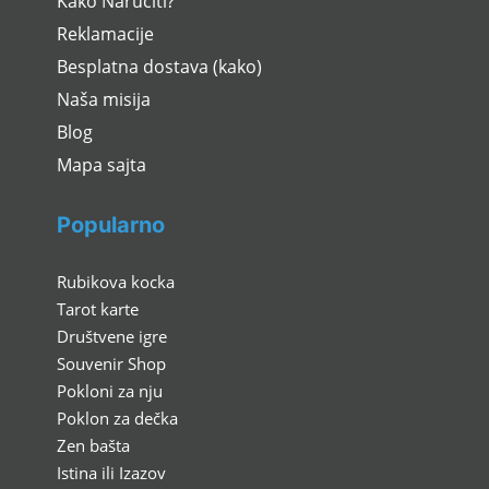
Kako Naručiti?
Reklamacije
Besplatna dostava (kako)
Naša misija
Blog
Mapa sajta
Popularno
Rubikova kocka
Tarot karte
Društvene igre
Souvenir Shop
Pokloni za nju
Poklon za dečka
Zen bašta
Istina ili Izazov