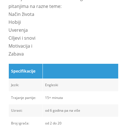
pitanjima na razne teme:
Način života
Hobiji
Uverenja
Ciljevi i snovi
Motivacija i
Zabava
Specifikacije
Jezik:
Engleski
Trajanje partije:
15+ minuta
Uzrast:
od 6 godina pa na više
Broj igrača:
od 2 do 20