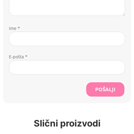
Ime
*
E-pošta
*
POŠALJI
Slični proizvodi