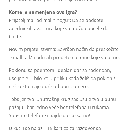
Kome je namenjena ova igra?
Prijateljima "od malih nogu": Da se podsete
zajedničkih avantura koje su možda počele da
blede.
Novim prijateljstvima: Savršen način da preskočite
„small talk“ i odmah pređete na teme koje su bitne.
Poklonu sa poentom: Idealan dar za rođendan,
useljenje ili bilo koju priliku kada želiš da pokloniš
nešto što traje duže od bombonjere.
Tebi: Jer tvoj unutrašnji krug zaslužuje tvoju punu
pažnju i bar jedno veče bez telefona u rukama.
Spustite telefone i hajde da ćaskamo!
U kutiji se nalazi 115 kartica za razgovor sa