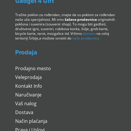
Gadget 4 Gift
Tražite poklon za rođendan, znajte da su pokloni za rođendan
naša uža specijalnost. Mi smo
šašava prodavnica
originalnih
poklona i suvenira (souvenir shop). To mogu biti gedžeti,
društvene igre, suveniri, rubikova kocka, šolje, greb karte,
bicycle karte, tarot, mozgalice itd. Vršimo
dostavu
na celoj
teritoriji Srbije,a možete svratiti do
naše prodavnice.
Prodaja
Prodajno mesto
Veleprodaja
Kontakt Info
Naručivanje
Vaš nalog
Dostava
Način plaćanja
Prava i Uslovi