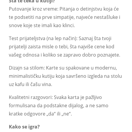
Šta te čeka u kutiji?
Putovanje kroz vreme: Pitanja o detinjstvu koja će
te podsetiti na prve simpatije, najveće nestašluke i
snove koje ste imali kao klinci.
Test prijateljstva (na lep način): Saznaj šta tvoji
prijatelji zaista misle o tebi, šta najviše cene kod
vašeg odnosa i koliko se zapravo dobro poznajete.
Dizajn sa stilom: Karte su spakovane u modernu,
minimalističku kutiju koja savršeno izgleda na stolu
uz kafu ili čašu vina.
Kvalitetni razgovori: Svaka karta je pažljivo
formulisana da podstakne dijalog, a ne samo
kratke odgovore „da“ ili „ne“.
Kako se igra?