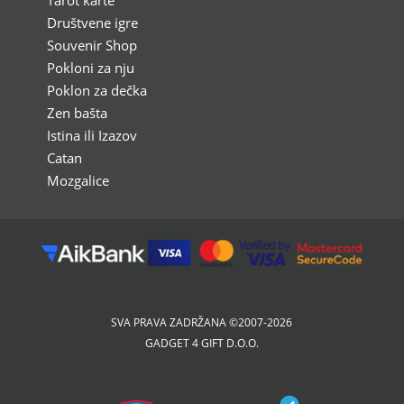
Tarot karte
Društvene igre
Souvenir Shop
Pokloni za nju
Poklon za dečka
Zen bašta
Istina ili Izazov
Catan
Mozgalice
SVA PRAVA ZADRŽANA ©2007-2026
GADGET 4 GIFT D.O.O.