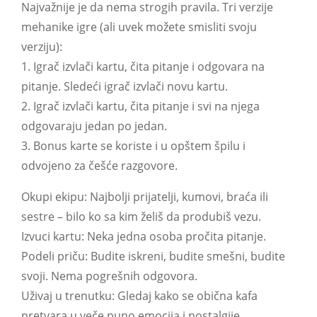
Najvažnije je da nema strogih pravila. Tri verzije
mehanike igre (ali uvek možete smisliti svoju
verziju):
1. Igrač izvlači kartu, čita pitanje i odgovara na
pitanje. Sledeći igrač izvlači novu kartu.
2. Igrač izvlači kartu, čita pitanje i svi na njega
odgovaraju jedan po jedan.
3. Bonus karte se koriste i u opštem špilu i
odvojeno za češće razgovore.
Okupi ekipu: Najbolji prijatelji, kumovi, braća ili
sestre – bilo ko sa kim želiš da produbiš vezu.
Izvuci kartu: Neka jedna osoba pročita pitanje.
Podeli priču: Budite iskreni, budite smešni, budite
svoji. Nema pogrešnih odgovora.
Uživaj u trenutku: Gledaj kako se obična kafa
pretvara u veče puno emocija i nostalgije.