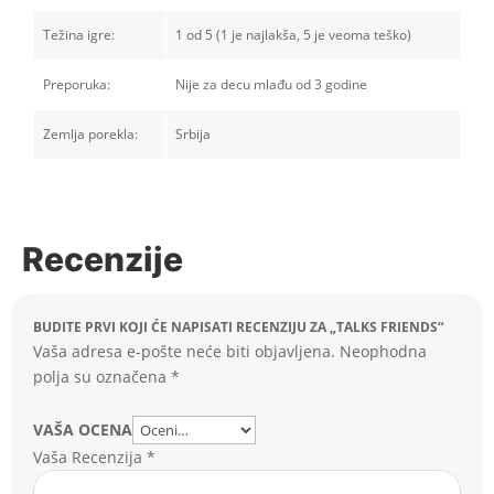
Težina igre:
1 od 5 (1 je najlakša, 5 je veoma teško)
Preporuka:
Nije za decu mlađu od 3 godine
Zemlja porekla:
Srbija
Recenzije
BUDITE PRVI KOJI ĆE NAPISATI RECENZIJU ZA „TALKS FRIENDS“
Vaša adresa e-pošte neće biti objavljena.
Neophodna
polja su označena
*
VAŠA OCENA
Vaša Recenzija
*