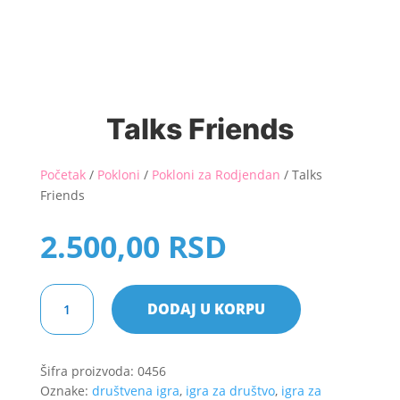
Talks Friends
Početak
/
Pokloni
/
Pokloni za Rodjendan
/ Talks
Friends
2.500,00
RSD
Talks
DODAJ U KORPU
Friends
količina
Šifra proizvoda:
0456
Oznake:
društvena igra
,
igra za društvo
,
igra za