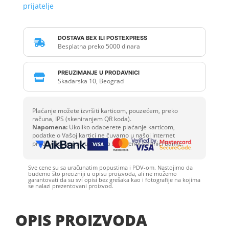
prijatelje
DOSTAVA BEX ILI POSTEXPRESS

Besplatna preko 5000 dinara
PREUZIMANJE U PRODAVNICI

Skadarska 10, Beograd
Plaćanje možete izvršiti karticom, pouzećem, preko
računa, IPS (skeniranjem QR koda).
Napomena:
Ukoliko odaberete plaćanje karticom,
podatke o Vašoj kartici ne čuvamo u našoj internet
prodavnici, već se unose na zaštićenoj stranici banke.
Sve cene su sa uračunatim popustima i PDV-om. Nastojimo da
budemo što precizniji u opisu proizvoda, ali ne možemo
garantovati da su svi opisi bez grešaka kao i fotografije na kojima
se nalazi prezentovani proizvod.
OPIS PROIZVODA