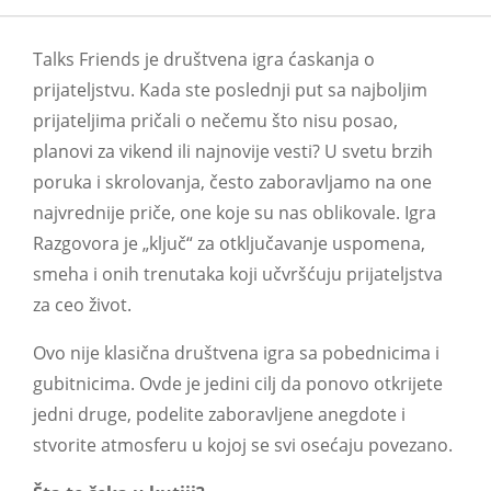
Talks Friends je društvena igra ćaskanja o
prijateljstvu. Kada ste poslednji put sa najboljim
prijateljima pričali o nečemu što nisu posao,
planovi za vikend ili najnovije vesti? U svetu brzih
poruka i skrolovanja, često zaboravljamo na one
najvrednije priče, one koje su nas oblikovale. Igra
Razgovora je „ključ“ za otključavanje uspomena,
smeha i onih trenutaka koji učvršćuju prijateljstva
za ceo život.
Ovo nije klasična društvena igra sa pobednicima i
gubitnicima. Ovde je jedini cilj da ponovo otkrijete
jedni druge, podelite zaboravljene anegdote i
stvorite atmosferu u kojoj se svi osećaju povezano.