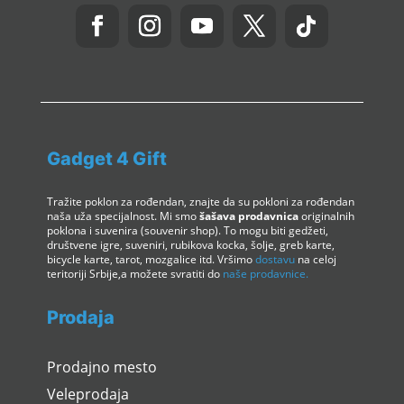
Gadget 4 Gift
Tražite poklon za rođendan, znajte da su pokloni za rođendan
naša uža specijalnost. Mi smo
šašava prodavnica
originalnih
poklona i suvenira (souvenir shop). To mogu biti gedžeti,
društvene igre, suveniri, rubikova kocka, šolje, greb karte,
bicycle karte, tarot, mozgalice itd. Vršimo
dostavu
na celoj
teritoriji Srbije,a možete svratiti do
naše prodavnice.
Prodaja
Prodajno mesto
Veleprodaja