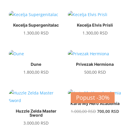
Kecelja Supergenitalac
Kecelja Elvis Prisli
1.300,00
RSD
1.300,00
RSD
Dune
Privezak Hermiona
1.800,00
RSD
500,00
RSD
Popust -30%
Karte My Hero Academia
Original
Curre
Huzzle Zelda Master
1.000,00
RSD
700,00
RSD
Sword
price
price
3.000,00
RSD
was:
is: