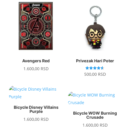
Avengers Red
Privezak Hari Poter
1.600,00
RSD
Ocenjeno
500,00
RSD
sa
4.50
od 5
Bicycle Disney Villains
Purple
Bicycle WOW Burning
Crusade
1.600,00
RSD
1.600,00
RSD