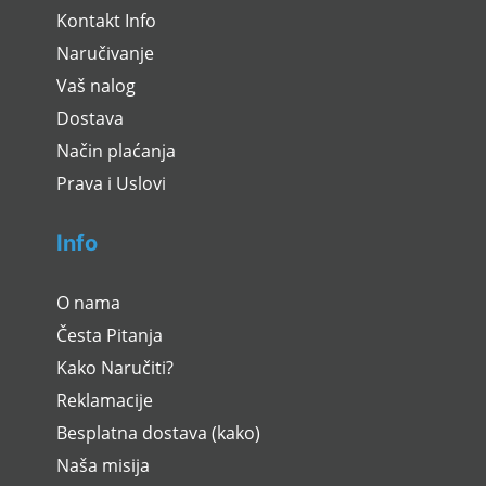
Kontakt Info
Naručivanje
Vaš nalog
Dostava
Način plaćanja
Prava i Uslovi
Info
O nama
Česta Pitanja
Kako Naručiti?
Reklamacije
Besplatna dostava (kako)
Naša misija