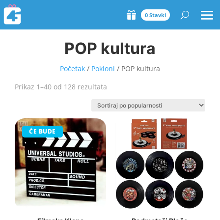
0 Stavki
POP kultura
Početak
/
Pokloni
/ POP kultura
Sorted
Prikaz 1–40 od 128 rezultata
by
popularity
ĆE BUDE