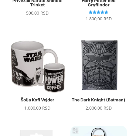
Privezak Naruto Shinobi
Harry Potter Red
Trinket
Gryffindor
500,00
RSD
Ocenjeno
1.800,00
RSD
sa
5.00
od 5
Šolja Kofi Vejder
The Dark Knight (Batman)
1.000,00
RSD
2.000,00
RSD