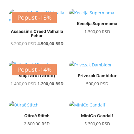
1.000,00 RSD.
700,0
Popust -13%
Kecelja Supermama
Assassin’s Creed Valhalla
1.300,00
RSD
Pehar
Original
Current
5.200,00
RSD
4.500,00
RSD
price
price
was:
is:
5.200,00 RSD.
4.500,00 RSD.
Popust -14%
Šolja Grut (Groot)
Privezak Dambldor
Original
Current
1.400,00
RSD
1.200,00
RSD
500,00
RSD
price
price
was:
is:
1.400,00 RSD.
1.200,00 RSD.
Otirač Stitch
MiniCo Gandalf
2.800,00
RSD
5.300,00
RSD