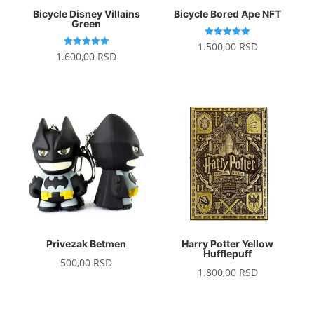
Bicycle Disney Villains
Bicycle Bored Ape NFT
Green
Ocenjeno
1.500,00
RSD
sa
Ocenjeno
1.600,00
RSD
5.00
sa
od 5
5.00
od 5
Privezak Betmen
Harry Potter Yellow
Hufflepuff
500,00
RSD
1.800,00
RSD