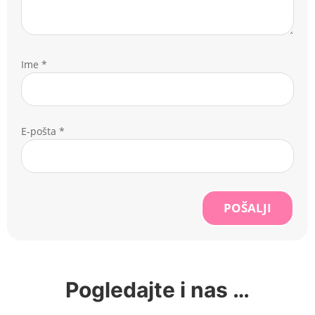
Ime
*
E-pošta
*
POŠALJI
Pogledajte i nas …