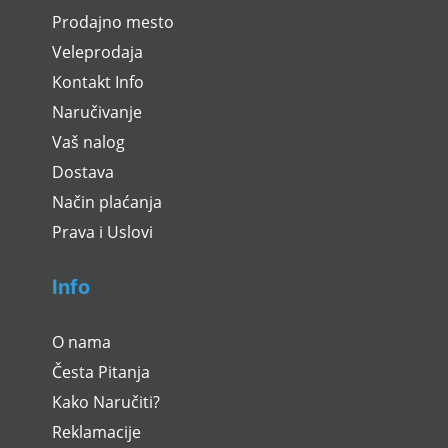
Prodajno mesto
Veleprodaja
Kontakt Info
Naručivanje
Vaš nalog
Dostava
Način plaćanja
Prava i Uslovi
Info
O nama
Česta Pitanja
Kako Naručiti?
Reklamacije