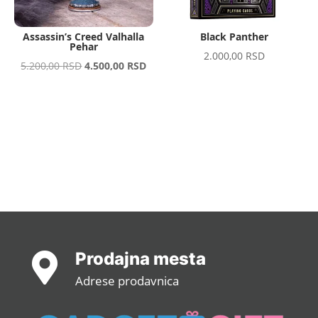
Assassin’s Creed Valhalla
Black Panther
Pehar
2.000,00
RSD
Original
Current
5.200,00
RSD
4.500,00
RSD
price
price
was:
is:
5.200,00 RSD.
4.500,00 RSD.
Prodajna mesta

Adrese prodavnica