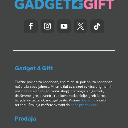
Gadget 4 Gift
Tražite poklon za rođendan, znajte da su pokloni za rođendan
naša uža specijalnost. Mi smo
šašava prodavnica
originalnih
poklona i suvenira (souvenir shop). To mogu biti gedžeti,
društvene igre, suveniri, rubikova kocka, šolje, greb karte,
bicycle karte, tarot, mozgalice itd. Vršimo
dostavu
na celoj
teritoriji Srbije,a možete svratiti do
naše prodavnice.
Prodaja