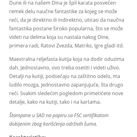
Dune ili na našem Dina je špil karata posvećen
remek delu naučne fantastike za kojeg se može
reći, da je direktno ili indirektno, uticao da naučna
fantastika postane široko popularna, što se može
videti na delima koja su nastala nakog Dine,
primera radi, Ratovi Zvezda, Matriks, Igre gladi itd.
Maestralna reljefasta kutija koja na dodir oduzima
dah. Jednostavno, ovo treba osetiti i videti uživo.
Detalji na kutiji, podsećaju na zaštitno odelo, ma
ludilo mozga, jednostavno zapanjujuće, šta drugo
reći. Svakim sledećim pogledom primetićete nove
detalje, kako na kutiji, tako i na kartama.
Štampane u SAD na papiru sa FSC sertifikatom
dobijenim zbog korišćenja održivih šuma.