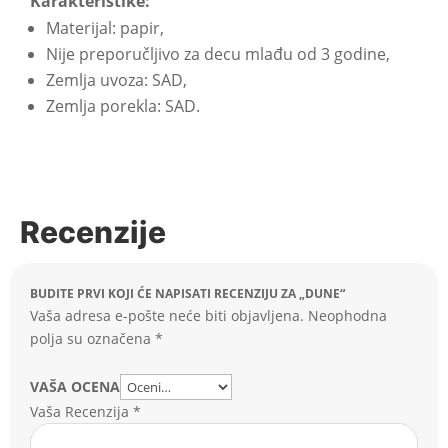
Karakteristike:
Materijal: papir,
Nije preporučljivo za decu mlađu od 3 godine,
Zemlja uvoza: SAD,
Zemlja porekla: SAD.
Recenzije
BUDITE PRVI KOJI ĆE NAPISATI RECENZIJU ZA „DUNE“
Vaša adresa e-pošte neće biti objavljena.
Neophodna
polja su označena
*
VAŠA OCENA
Vaša Recenzija
*