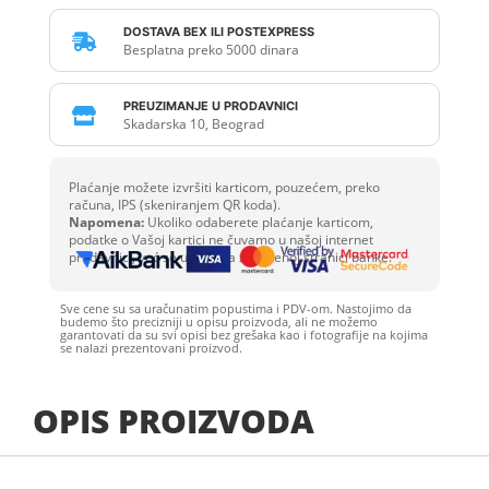
DOSTAVA BEX ILI POSTEXPRESS

Besplatna preko 5000 dinara
PREUZIMANJE U PRODAVNICI

Skadarska 10, Beograd
Plaćanje možete izvršiti karticom, pouzećem, preko
računa, IPS (skeniranjem QR koda).
Napomena:
Ukoliko odaberete plaćanje karticom,
podatke o Vašoj kartici ne čuvamo u našoj internet
prodavnici, već se unose na zaštićenoj stranici banke.
Sve cene su sa uračunatim popustima i PDV-om. Nastojimo da
budemo što precizniji u opisu proizvoda, ali ne možemo
garantovati da su svi opisi bez grešaka kao i fotografije na kojima
se nalazi prezentovani proizvod.
OPIS PROIZVODA