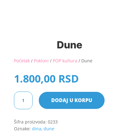
Dune
Početak
/
Pokloni
/
POP kultura
/ Dune
1.800,00
RSD
Dune
DODAJ U KORPU
količina
Šifra proizvoda:
0233
Oznake:
dina
,
dune