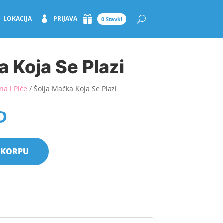
LOKACIJA
PRIJAVA
0 Stavki
a Koja Se Plazi
na i Piće
/ Šolja Mačka Koja Se Plazi
D
 KORPU