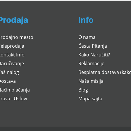
Prodaja
Info
Prodajno mesto
O nama
Veleprodaja
Česta Pitanja
ontakt Info
Kako Naručiti?
Naručivanje
Reklamacije
Vaš nalog
Besplatna dostava (kako
Dostava
Naša misija
ačin plaćanja
Blog
rava i Uslovi
Mapa sajta