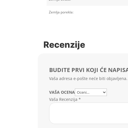
Zemlja porekla:
Recenzije
BUDITE PRVI KOJI ĆE NAPIS
Vaša adresa e-pošte neće biti objavljena.
VAŠA OCENA
Vaša Recenzija
*