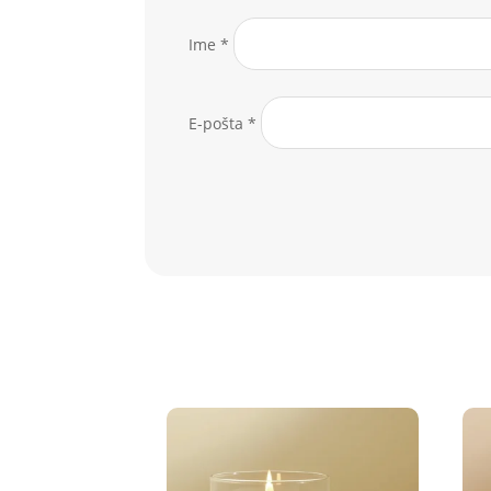
Ime
*
E-pošta
*