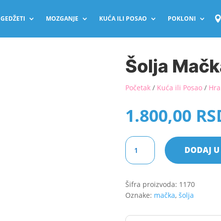
GEDŽETI
MOZGANJE
KUĆA ILI POSAO
POKLONI
Šolja Mačk
Početak
/
Kuća ili Posao
/
Hra
1.800,00
RS
Šolja
DODAJ U
Mačka
Koja
Se
Šifra proizvoda:
1170
Plazi
Oznake:
mačka
,
šolja
količina