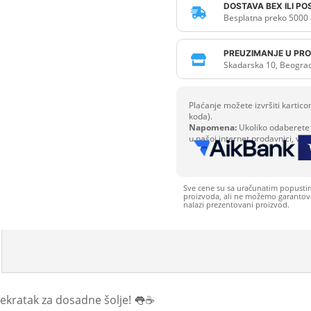
DOSTAVA BEX ILI P

Besplatna preko 5000 
PREUZIMANJE U PRO

Skadarska 10, Beogra
Plaćanje možete izvršiti karti
koda).
Napomena:
Ukoliko odaberete 
u našoj internet prodavnici, već
Sve cene su sa uračunatim popusti
proizvoda, ali ne možemo garantovat
nalazi prezentovani proizvod.
prekratak za dosadne šolje! 👅☕