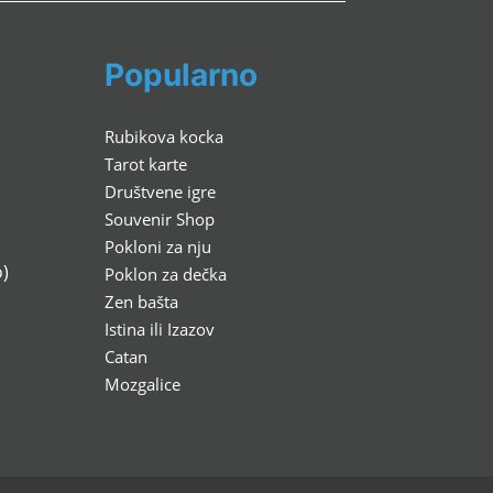
Popularno
Rubikova kocka
Tarot karte
Društvene igre
Souvenir Shop
Pokloni za nju
)
Poklon za dečka
Zen bašta
Istina ili Izazov
Catan
Mozgalice