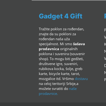
Gadget 4 Gift
Tražite poklon za rođendan,
znajte da su pokloni za
rođendan naša uža
specijalnost. Mi smo
šašava
K
prodavnica
originalnih
poklona i suvenira (souvenir
shop). To mogu biti gedžeti,
društvene igre, suveniri,
rubikova kocka, šolje, greb
N
karte, bicycle karte, tarot,
mozgalice itd. Vršimo
dostavu
P
na celoj teritoriji Srbije,a
možete svratiti do
naše
prodavnice.