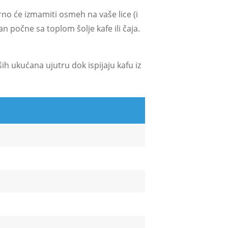
urno će izmamiti osmeh na vaše lice (i
an počne sa toplom šolje kafe ili čaja.
ih ukućana ujutru dok ispijaju kafu iz