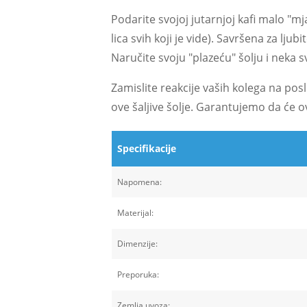
Podarite svojoj jutarnjoj kafi malo "mj
lica svih koji je vide). Savršena za lj
Naručite svoju "plazeću" šolju i neka s
Zamislite reakcije vaših kolega na pos
ove šaljive šolje. Garantujemo da će ova
Specifikacije
Napomena:
Materijal:
Dimenzije:
Preporuka:
Zemlja uvoza: