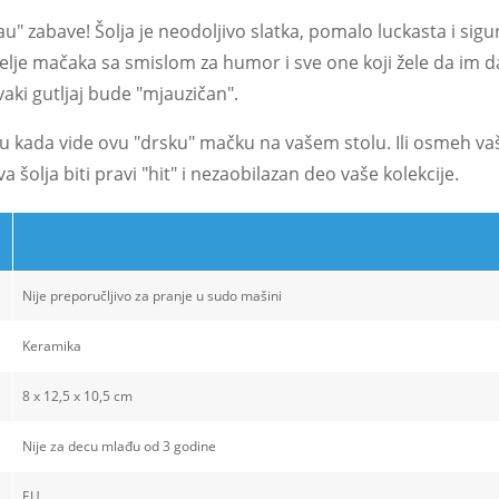
au" zabave! Šolja je neodoljivo slatka, pomalo luckasta i sig
ubitelje mačaka sa smislom za humor i sve one koji žele da im d
vaki gutljaj bude "mjauzičan".
lu kada vide ovu "drsku" mačku na vašem stolu. Ili osmeh vaš
 šolja biti pravi "hit" i nezaobilazan deo vaše kolekcije.
Nije preporučljivo za pranje u sudo mašini
Keramika
8 x 12,5 x 10,5 cm
Nije za decu mlađu od 3 godine
EU