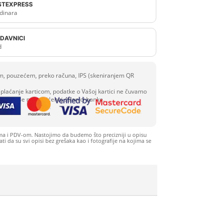
OSTEXPRESS
dinara
DAVNICI
d
com, pouzećem, preko računa, IPS (skeniranjem QR
plaćanje karticom, podatke o Vašoj kartici ne čuvamo
 se unose na zaštićenoj stranici banke.
ma i PDV-om. Nastojimo da budemo što precizniji u opisu
i da su svi opisi bez grešaka kao i fotografije na kojima se