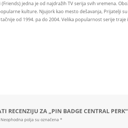
i (Friends) jedna je od najdražih TV serija svih vremena. Oboža
popularne kulture. Njujork kao mesto dešavanja, Prijatelji su p
 tačnije od 1994. pa do 2004. Velika popularnost serije traje
ATI RECENZIJU ZA „PIN BADGE CENTRAL PERK“
Neophodna polja su označena
*