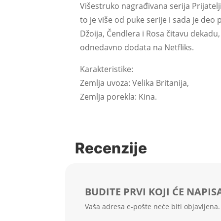
Višestruko nagrađivana serija Prijatelj
to je više od puke serije i sada je deo 
Džoija, Čendlera i Rosa čitavu dekadu,
odnedavno dodata na Netfliks.
Karakteristike:
Zemlja uvoza: Velika Britanija,
Zemlja porekla: Kina.
Recenzije
BUDITE PRVI KOJI ĆE NAPIS
Vaša adresa e-pošte neće biti objavljena.