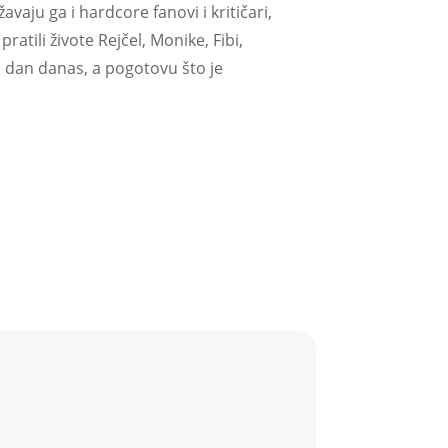
vaju ga i hardcore fanovi i kritičari,
ratili živote Rejčel, Monike, Fibi,
 i dan danas, a pogotovu što je