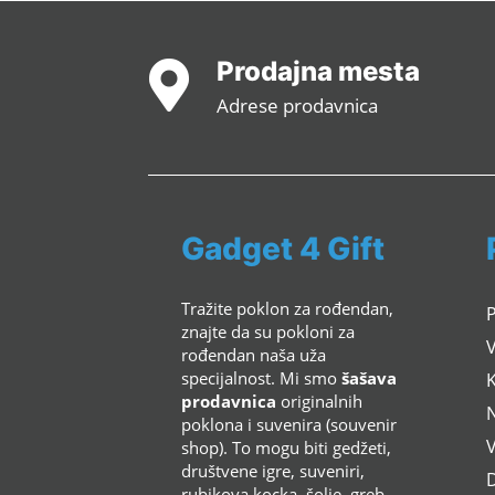
Prodajna mesta

Adrese prodavnica
Gadget 4 Gift
Tražite poklon za rođendan,
znajte da su pokloni za
rođendan naša uža
specijalnost. Mi smo
šašava
K
prodavnica
originalnih
poklona i suvenira (souvenir
shop). To mogu biti gedžeti,
društvene igre, suveniri,
rubikova kocka, šolje, greb