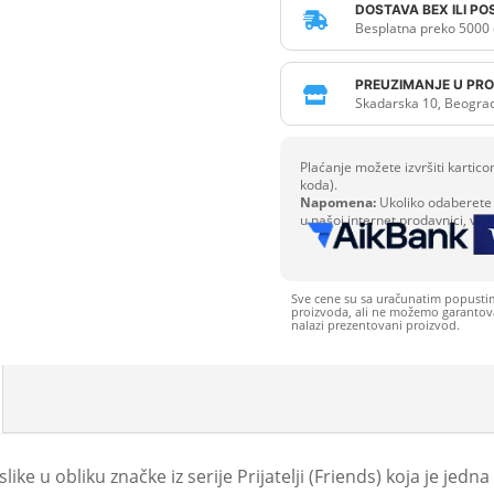
DOSTAVA BEX ILI P

Besplatna preko 5000 
PREUZIMANJE U PRO

Skadarska 10, Beogra
Plaćanje možete izvršiti karti
koda).
Napomena:
Ukoliko odaberete 
u našoj internet prodavnici, već
Sve cene su sa uračunatim popusti
proizvoda, ali ne možemo garantovat
nalazi prezentovani proizvod.
ike u obliku značke iz serije Prijatelji (Friends) koja je jedna