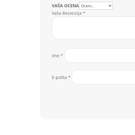
VAŠA OCENA
Vaša Recenzija
*
Ime
*
E-pošta
*