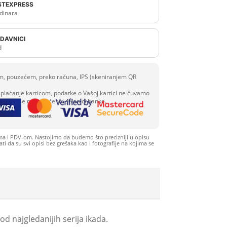
OSTEXPRESS
dinara
DAVNICI
d
com, pouzećem, preko računa, IPS (skeniranjem QR
plaćanje karticom, podatke o Vašoj kartici ne čuvamo
 se unose na zaštićenoj stranici banke.
ma i PDV-om. Nastojimo da budemo što precizniji u opisu
i da su svi opisi bez grešaka kao i fotografije na kojima se
 od najgledanijih serija ikada.