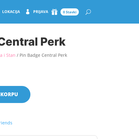
LOKACIJA
PRIJAVA
0 Stavki
Central Perk
a i Stan
/ Pin Badge Central Perk
 KORPU
riends