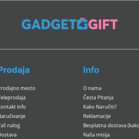
Prodaja
Info
Prodajno mesto
O nama
Veleprodaja
Česta Pitanja
ontakt Info
Kako Naručiti?
Naručivanje
Reklamacije
Vaš nalog
Besplatna dostava (kako
Dostava
Naša misija