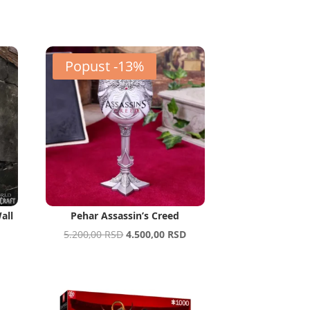
Popust -13%
all
Pehar Assassin’s Creed
Original
Current
5.200,00
RSD
4.500,00
RSD
price
price
was:
is:
5.200,00 RSD.
4.500,00 RSD.