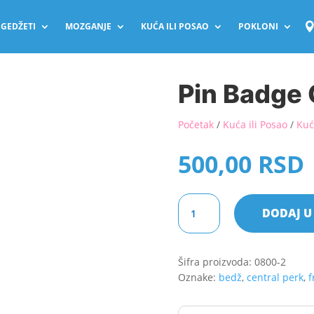
GEDŽETI
MOZGANJE
KUĆA ILI POSAO
POKLONI
Pin Badge 
Početak
/
Kuća ili Posao
/
Kuć
500,00
RSD
Pin
DODAJ U
Badge
Central
Perk
Šifra proizvoda:
0800-2
količina
Oznake:
bedž
,
central perk
,
f