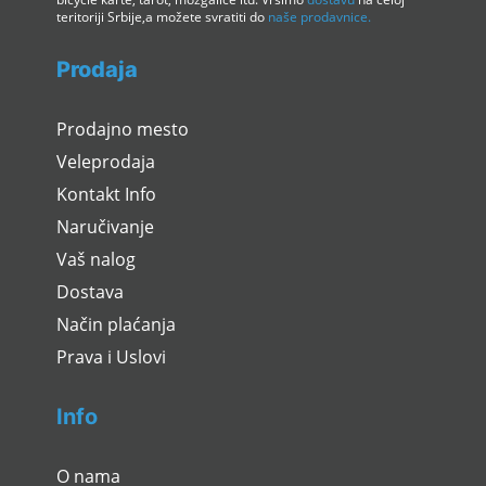
teritoriji Srbije,a možete svratiti do
naše prodavnice.
Prodaja
Prodajno mesto
Veleprodaja
Kontakt Info
Naručivanje
Vaš nalog
Dostava
Način plaćanja
Prava i Uslovi
Info
O nama