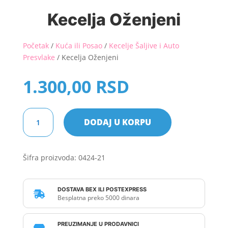
Kecelja Oženjeni
Početak
/
Kuća ili Posao
/
Kecelje Šaljive i Auto
Presvlake
/ Kecelja Oženjeni
1.300,00
RSD
Kecelja
DODAJ U KORPU
Oženjeni
količina
Šifra proizvoda:
0424-21
DOSTAVA BEX ILI POSTEXPRESS

Besplatna preko 5000 dinara
PREUZIMANJE U PRODAVNICI