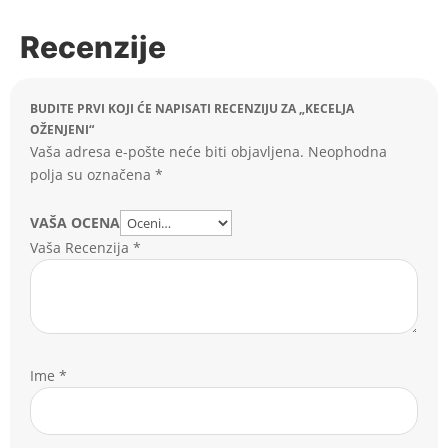
Recenzije
BUDITE PRVI KOJI ĆE NAPISATI RECENZIJU ZA „KECELJA
OŽENJENI“
Vaša adresa e-pošte neće biti objavljena.
Neophodna
polja su označena
*
VAŠA OCENA
Vaša Recenzija
*
Ime
*