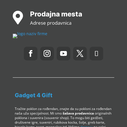
Prodajna mesta

Adrese prodavnica
Gadget 4 Gift
Tražite poklon za rođendan, znajte da su pokloni za rođendan
naša uža specijalnost. Mi smo
šašava prodavnica
originalnih
poklona i suvenira (souvenir shop). To mogu biti gedžeti,
društvene igre, suveniri, rubikova kocka, šolje, greb karte,
bicycle karte, tarot, mozgalice itd. Vršimo
dostavu
na celoj