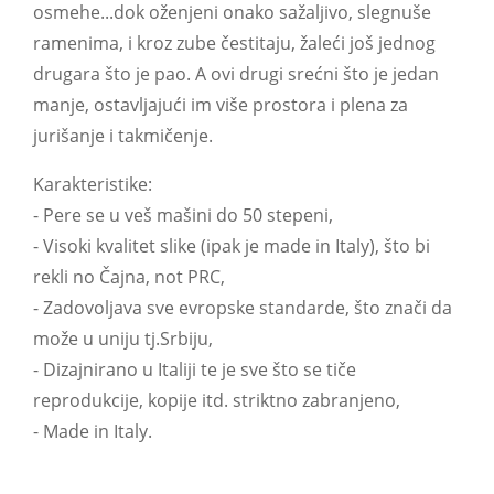
osmehe...dok oženjeni onako sažaljivo, slegnuše
ramenima, i kroz zube čestitaju, žaleći još jednog
drugara što je pao. A ovi drugi srećni što je jedan
manje, ostavljajući im više prostora i plena za
jurišanje i takmičenje.
Karakteristike:
- Pere se u veš mašini do 50 stepeni,
- Visoki kvalitet slike (ipak je made in Italy), što bi
rekli no Čajna, not PRC,
- Zadovoljava sve evropske standarde, što znači da
može u uniju tj.Srbiju,
- Dizajnirano u Italiji te je sve što se tiče
reprodukcije, kopije itd. striktno zabranjeno,
- Made in Italy.