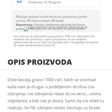

Skadarska 10, Beograd
Plaćanje možete izvršiti karticom, pouzećem, preko
računa, IPS (skeniranjem QR koda).
Napomena:
Ukoliko odaberete plaćanje karticom,
podatke o Vašoj kartici ne čuvamo u našoj internet
prodavnici, već se unose na zaštićenoj stranici banke.
Sve cene su sa uračunatim popustima i PDV-om. Nastojimo da
budemo što precizniji u opisu proizvoda, ali ne možemo
garantovati da su svi opisi bez grešaka kao i fotografije na kojima
se nalazi prezentovani proizvod.
OPIS PROIZVODA
Ovde kecelja govori 1000 reči. Setih se onomad
kada nam je drugar u podeljenom društvu (na
oženjenje i ne oženjene) rekao da se verio....svima
odjedared, a bilo nas je dosta. Samo da ste videli tu
reakciju. Svi NE oženjeni veselo čestitaju uz široke