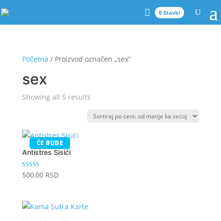
0 Stavki
Početna
/ Proizvod označen „sex“
sex
Sorted
Showing all 5 results
by
price:
low
to
ĆE BUDE
Antistres Sisići
high
Ocenjeno sa
500,00
RSD
5.00
od 5