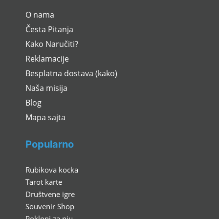
O nama
Česta Pitanja
Kako Naručiti?
Reklamacije
Besplatna dostava (kako)
Naša misija
Blog
Mapa sajta
Popularno
Rubikova kocka
Tarot karte
Društvene igre
Souvenir Shop
Pokloni za nju