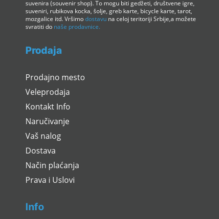
suvenira (souvenir shop). To mogu biti gedžeti, društvene igre,
suveniri, rubikova kocka, šolje, greb karte, bicycle karte, tarot,
mozgalice itd. Vršimo
dostavu
na celoj teritoriji Srbije,a možete
svratiti do
naše prodavnice.
Prodaja
Prodajno mesto
Veleprodaja
Kontakt Info
Naručivanje
Vaš nalog
Dostava
Način plaćanja
Prava i Uslovi
Info