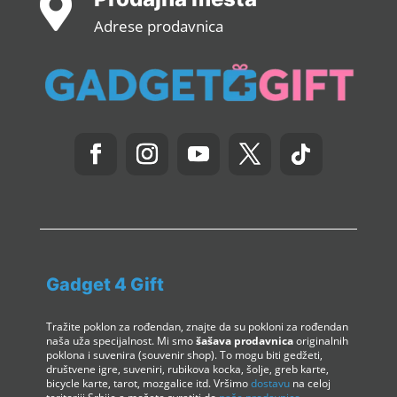

Adrese prodavnica
Gadget 4 Gift
Tražite poklon za rođendan, znajte da su pokloni za rođendan
naša uža specijalnost. Mi smo
šašava prodavnica
originalnih
poklona i suvenira (souvenir shop). To mogu biti gedžeti,
društvene igre, suveniri, rubikova kocka, šolje, greb karte,
bicycle karte, tarot, mozgalice itd. Vršimo
dostavu
na celoj