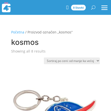
0 Stavki
Početna
/ Proizvod označen „kosmos“
kosmos
Sorted
Showing all 8 results
by
price:
low
to
high