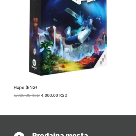
Hope (ENG)
Original
Current
5.000,00
RSD
4.000,00
RSD
price
price
was:
is:
5.000,00 RSD.
4.000,00 RSD.
Prodajna mesta