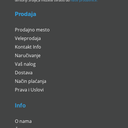
teritoriji Srbije,a možete svratiti do
naše prodavnice.
Prodaja
Prodajno mesto
Veleprodaja
Kontakt Info
Naručivanje
Vaš nalog
Dostava
Način plaćanja
Prava i Uslovi
Info
O nama