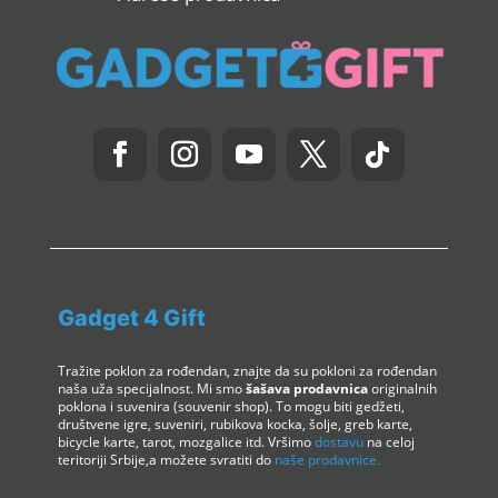
Gadget 4 Gift
Tražite poklon za rođendan, znajte da su pokloni za rođendan
naša uža specijalnost. Mi smo
šašava prodavnica
originalnih
poklona i suvenira (souvenir shop). To mogu biti gedžeti,
društvene igre, suveniri, rubikova kocka, šolje, greb karte,
bicycle karte, tarot, mozgalice itd. Vršimo
dostavu
na celoj
teritoriji Srbije,a možete svratiti do
naše prodavnice.