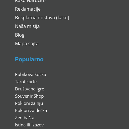
Kako Naručiti?
Reklamacije
Besplatna dostava (kako)
Naša misija
Blog
Mapa sajta
Popularno
Rubikova kocka
Tarot karte
Društvene igre
Souvenir Shop
Pokloni za nju
Poklon za dečka
Zen bašta
Istina ili Izazov