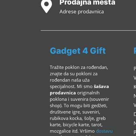
Prodajna mesta

Adrese prodavnica
Gadget 4 Gift
Tražite poklon za rođendan,
znajte da su pokloni za
rođendan naša uža
specijalnost. Mi smo
šašava
K
prodavnica
originalnih
poklona i suvenira (souvenir
shop). To mogu biti gedžeti,
društvene igre, suveniri,
rubikova kocka, šolje, greb
N
karte, bicycle karte, tarot,
mozgalice itd. Vršimo
dostavu
P