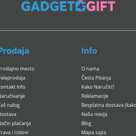
Prodaja
Info
Prodajno mesto
O nama
Veleprodaja
Česta Pitanja
ontakt Info
Kako Naručiti?
Naručivanje
Reklamacije
Vaš nalog
Besplatna dostava (kako
Dostava
Naša misija
ačin plaćanja
Blog
rava i Uslovi
Mapa sajta