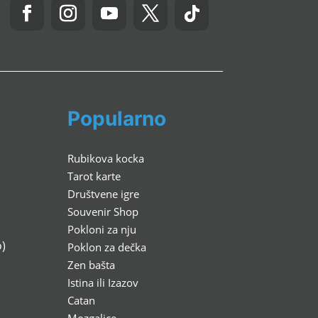
Popularno
Rubikova kocka
Tarot karte
Društvene igre
Souvenir Shop
Pokloni za nju
)
Poklon za dečka
Zen bašta
Istina ili Izazov
Catan
Mozgalice