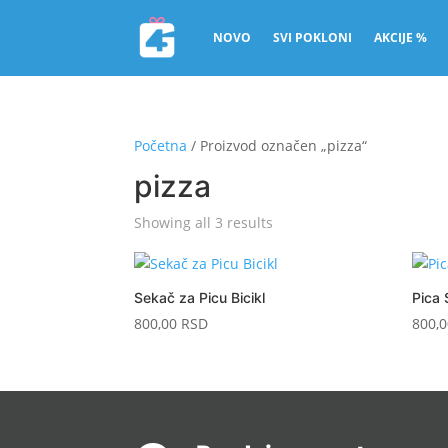
NOVO
SVI POKLONI
AKCIJE %
Početna
/ Proizvod označen „pizza“
pizza
Sorted
Showing all 3 results
by
price:
low
Sekač za Picu Bicikl
Pica 
to
800,00
RSD
800,
high