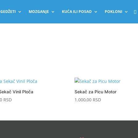
GEDŽETI
MOZGANJE
KUĆA ILI POSAO
POKLONI
Sekač Vinil Ploča
Sekač za Picu Motor
00
RSD
1.000,00
RSD